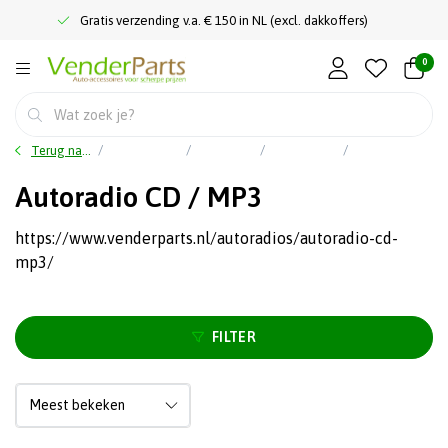
Gratis verzending v.a. € 150 in NL (excl. dakkoffers)
0
Terug naar home
Hoofdmenu
Car audio
Autoradio's
Autoradio CD / MP3
Autoradio CD / MP3
https://www.venderparts.nl/autoradios/autoradio-cd-
mp3/
FILTER