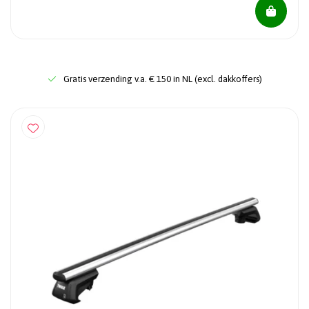
Gratis verzending v.a. € 150 in NL (excl. dakkoffers)