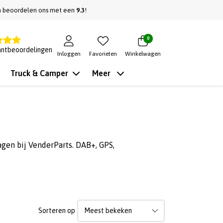
n beoordelen ons met een
9.3
!
0
antbeoordelingen
Inloggen
Favorieten
Winkelwagen
Truck & Camper
Meer
gen bij VenderParts. DAB+, GPS,
Sorteren op