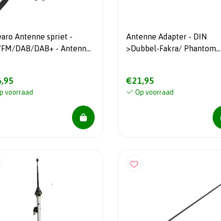
earo Antenne spriet -
Antenne Adapter - DIN
FM/DAB/DAB+ - Antenne
>Dubbel-Fakra/ Phantom
cm
power - Volkswagen - Audi -
Skoda - Maserati - Seat -S
,95
€21,95
p voorraad
Op voorraad