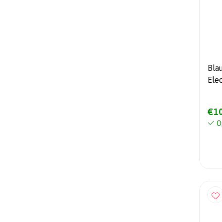
Bla
Ele
ver
€10
O