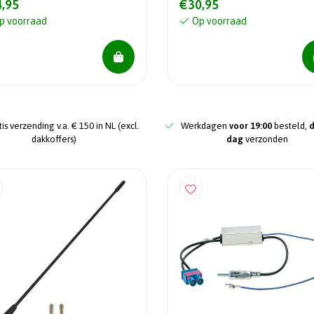
,95
€30,95
p voorraad
Op voorraad
is verzending v.a. € 150 in NL (excl.
Werkdagen
voor 19:00
besteld,
dakkoffers)
dag
verzonden