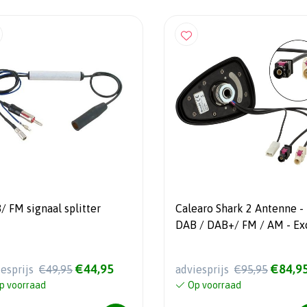
/ FM signaal splitter
Calearo Shark 2 Antenne -
DAB / DAB+/ FM / AM - Excl.
verlengkabels
€44,95
€84,9
iesprijs
€49,95
adviesprijs
€95,95
p voorraad
Op voorraad