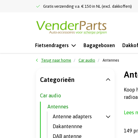
Gratis verzending v.a. € 150 in NL (excl. dakkoffers)
Fietsendragers
Bagageboxen
Dakkof
Terug naar home
Car audio
Antennes
Ant
Categorieën
Koop h
Car audio
radioa
Antennes
Lees 
Antenne adapters
Dakantennne
149 p
DAB antenne