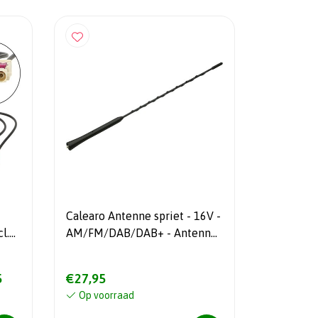
Calearo Antenne spriet - 16V -
AM/FM/DAB/DAB+ - Antenne
41 cm
5
€27,95
Op voorraad