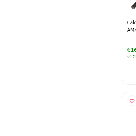
Cal
AM/
41 
€16
O