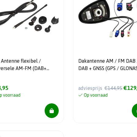
 Antenne flexibel /
Dakantenne AM / FM DAB 
versele AM-FM (DAB+
DAB + GNSS (GPS / GLONAS
dy)
Shark II
,95
€129
adviesprijs
€144,95
p voorraad
Op voorraad