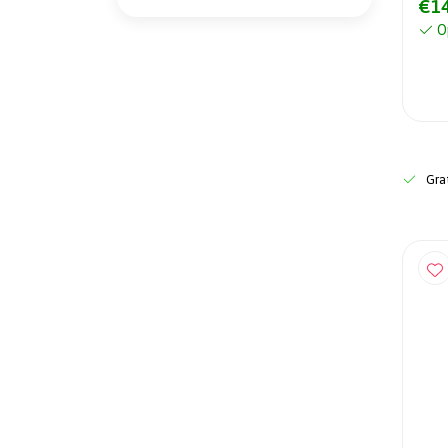
€14
O
Grat