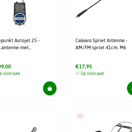
upunkt Autojet 25 -
Calearo Spriet Antenne -
c.antenne met
AM/FM spriet 41cm. M6
chroomde staaf
9,00
€17,95
p voorraad
Op voorraad