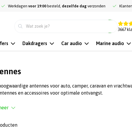
Werkdagen
voor 19:00
besteld,
dezelfde dag
verzonden
Klante
9.3
3667
kl
fers
Dakdragers
Car audio
Marine audio
ennes
oogwaardige antennes voor auto, camper, caravan en vrachtwa
ntennes en accessoires voor optimale ontvangst.
meer
roducten