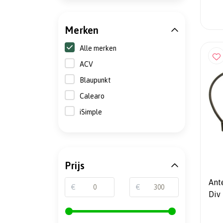
Merken
Alle merken
ACV
Blaupunkt
Calearo
iSimple
Prijs
Antenn
€
€
Div
Daci