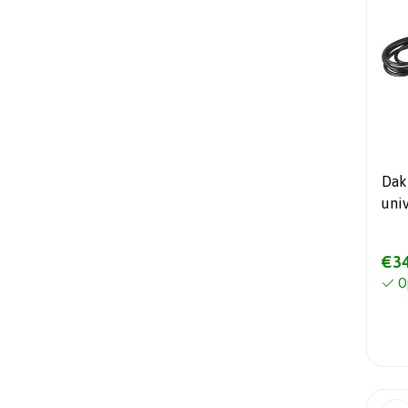
Dak
uni
rea
€34
O