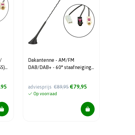
/
Dakantenne - AM/FM
S)
DAB/DAB+ - 60° staafneiging -
12V extern
,95
€79,95
adviesprijs
€89,95
Op voorraad