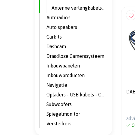
Antenne verlengkabels en adapterkabels
Autoradio's
Auto speakers
Carkits
Dashcam
Draadloze Camerasysteem
Inbouwpanelen
Inbouwproducten
Navigatie
DAB
Opladers - USB kabels - Omvormers
Subwoofers
Spiegelmonitor
adv
Versterkers
O