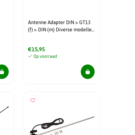
Antenne Adapter DIN > GT13
(f) > DIN (m) Diverse modellen
Hyundai - Kia
cania
€15,95
Op voorraad