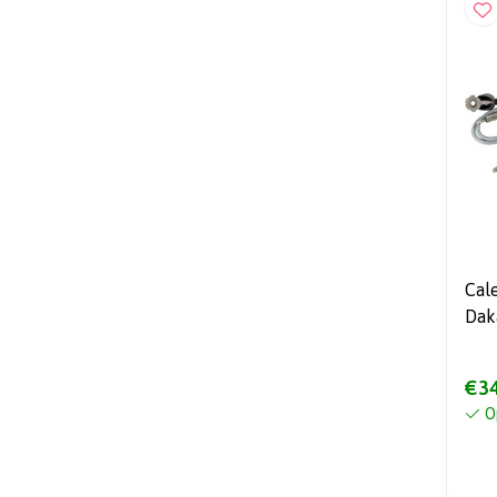
Cal
Dak
€34
O