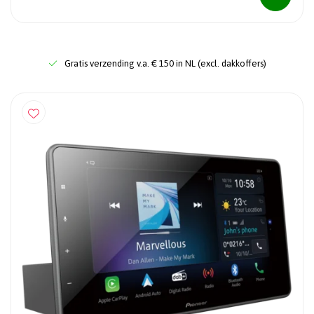
Gratis verzending v.a. € 150 in NL (excl. dakkoffers)