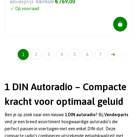
€769,00
adviesprijs
€879,00
Op voorraad
1
2
3
4
5
6
7
1 DIN Autoradio – Compacte
kracht voor optimaal geluid
Ben je op zoek naar een nieuwe
1 DIN autoradio
? Bij
Venderparts
vind je een breed assortiment hoogwaardige autoradio’s die
perfect passen in voertuigen met een enkel DIN-slot. Deze
compacte radio’s combineren uitstekende geluidskwaliteit met