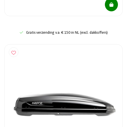
Gratis verzending v.a. € 150 in NL (excl. dakkoffers)