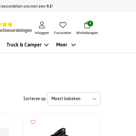
n beoordelen ons met een
9.3
!
0
antbeoordelingen
Inloggen
Favorieten
Winkelwagen
Truck & Camper
Meer
Sorteren op