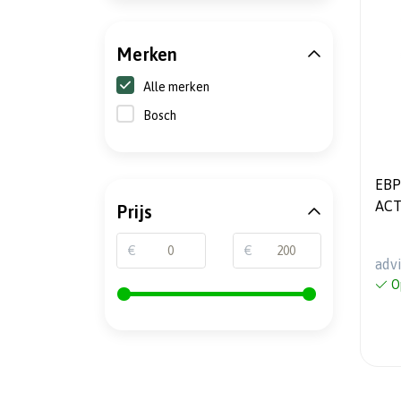
Merken
Alle merken
Bosch
EBP
ACT
Prijs
230
€
€
adv
O