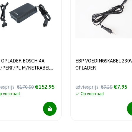
 OPLADER BOSCH 4A
EBP VOEDINGSKABEL 230
/PERF/PL M/NETKABEL
OPLADER
V
€152,95
€7,95
iesprijs
€170,50
adviesprijs
€9,25
p voorraad
Op voorraad