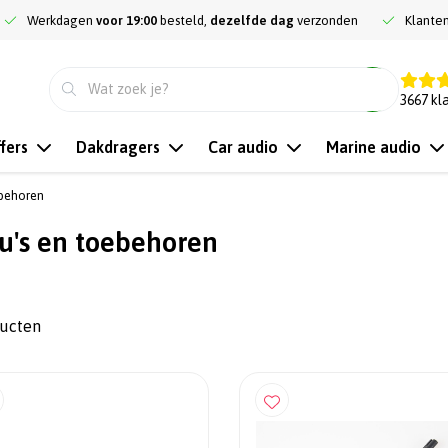
Werkdagen
voor 19:00
besteld,
dezelfde dag
verzonden
Klante
9.3
3667
kl
fers
Dakdragers
Car audio
Marine audio
ebehoren
u's en toebehoren
ducten