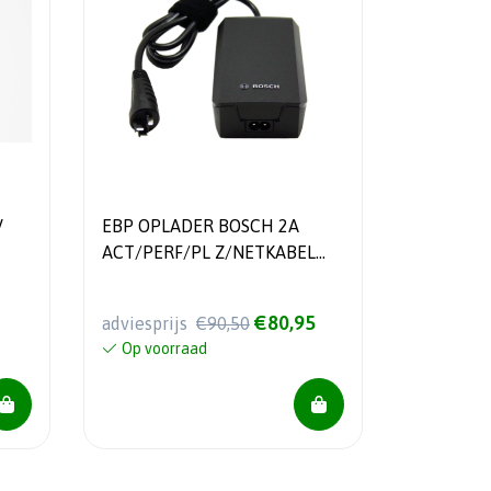
V
EBP OPLADER BOSCH 2A
ACT/PERF/PL Z/NETKABEL
230V
€80,95
adviesprijs
€90,50
Op voorraad