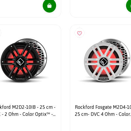
ford M2D2-10IB - 25 cm -
Rockford Fosgate M2D4-10
 - 2 Ohm - Color Optix™ -
25 cm- DVC 4 Ohm - Color
nite Baffle Marine
Optix - Infinite Baffle - Marine
woofer - Zwart
Subwoofer - Wit