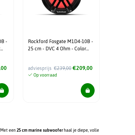
0B -
Rockford Fosgate M1D4-10B -
25 cm - DVC 4 Ohm - Color
Optix - Marine Subwoofer -
Zwart
,00
€209,00
adviesprijs
€239,00
Op voorraad
? Met een
25 cm marine subwoofer
haal je diepe, volle