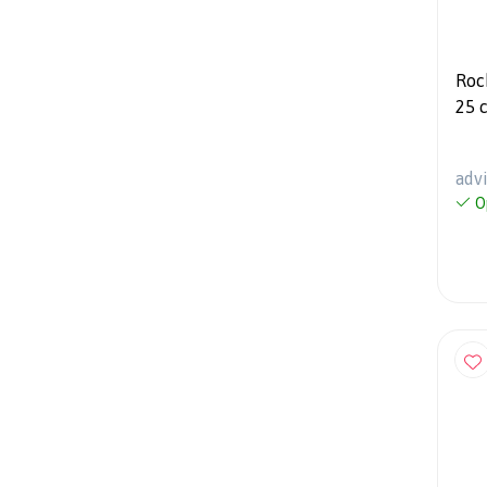
Roc
25 cm- DVC 2
Optix - Marine
Wit
adv
O