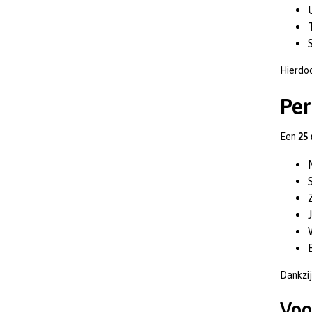
Hierdoo
Per
Een
25
Dankzij
Voo