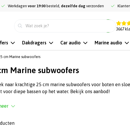
Werkdagen
voor 19:00
besteld,
dezelfde dag
verzonden
Klante
9.3
3667
kl
fers
Dakdragers
Car audio
Marine audio
25 cm Marine subwoofers
cm Marine subwoofers
ek naar krachtige 25 cm marine subwoofers voor boten en slo
t voor diepe bassen op het water. Bekijk ons aanbod!
meer
oducten