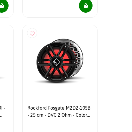
I -
Rockford Fosgate M2D2-10SB
- 25 cm - DVC 2 Ohm - Color
Optix - Verzegelde
onderwatersubwoofer - Zwart