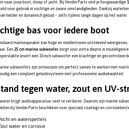
n naar jouw boot, sloep of jacht. Bij VenderParts vind je hoogwaardige
1
eld voor gebruik in vochtige en zware omstandigheden. Dankzij waterbes
van helder en dynamisch geluid – zelfs tijdens lange dagen op het water.
chtige bas voor iedere boot
andaard marinespeaker kan hoge en middentonen uitstekend weergeven, 
aar. Een
25 cm marine subwoofer
zorgt voor extra diepte in muziekgenres
pervlakte levert een 10 inch subwoofer een krachtige en gecontroleer
rine subwoofers zijn ontworpen om perfect samen te werken met mariti
oudig een compleet geluidssysteem met professionele audiokwaliteit.
tand tegen water, zout en UV-st
water krijgt audioapparatuur veel te verduren. Daarom zijn marine su
llen bij VenderParts beschikken over speciale coatings en corrosiebes
Vocht en waterspetters
Zout water en corrosie