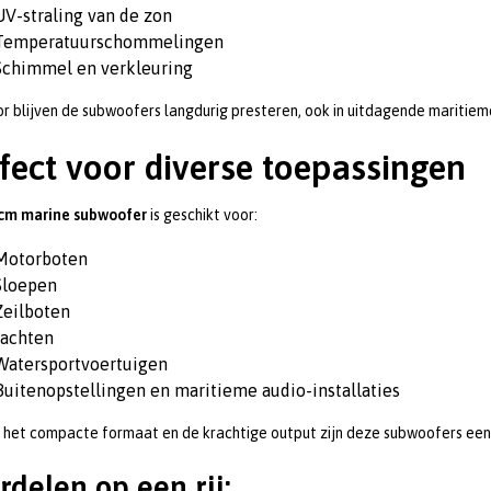
UV-straling van de zon
Temperatuurschommelingen
Schimmel en verkleuring
r blijven de subwoofers langdurig presteren, ook in uitdagende maritie
fect voor diverse toepassingen
 cm marine subwoofer
is geschikt voor:
Motorboten
Sloepen
Zeilboten
Jachten
Watersportvoertuigen
Buitenopstellingen en maritieme audio-installaties
 het compacte formaat en de krachtige output zijn deze subwoofers een
rdelen op een rij: