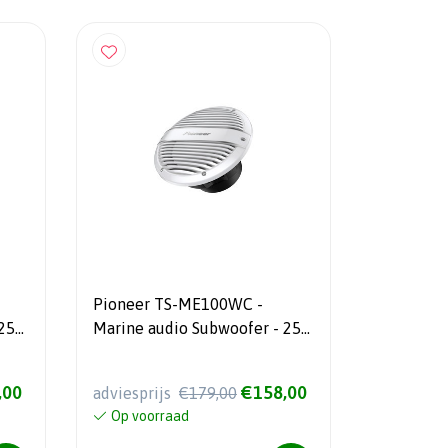
Pioneer TS-ME100WC -
25
Marine audio Subwoofer - 25
cm
,00
€158,00
adviesprijs
€179,00
Op voorraad