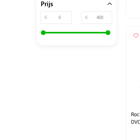
Prijs
€
€
Rock
DVC
Infi
Sub