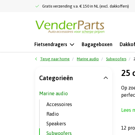
Gratis verzending v.a. € 150 in NL (excl. dakkoffers)
Fietsendragers
Bagageboxen
Dakkof
Terug naar home
Marine audio
Subwoofers
25 
Categorieën
Op zo
Marine audio
perfec
Accessoires
Lees 
Radio
Speakers
12 pr
Subwoofers