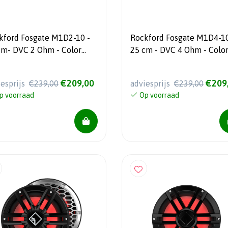
kford Fosgate M1D2-10 -
Rockford Fosgate M1D4-10
 Ohm - Color
25 cm - DVC 4 Ohm - Color
 Subwoofer -
Optix - Marine Subwoofer -
Wit
€209,00
€209
iesprijs
€239,00
adviesprijs
€239,00
p voorraad
Op voorraad