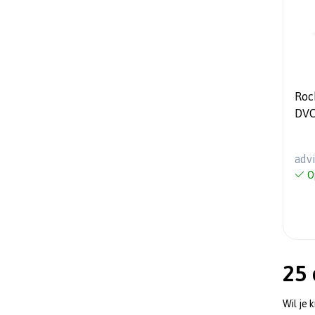
Roc
DVC
Infi
Sub
adv
O
25
Wil je 