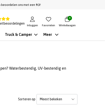
n beoordelen ons met een
9.3
!
0
antbeoordelingen
Inloggen
Favorieten
Winkelwagen
Truck & Camper
Meer
epen? Waterbestendig, UV-bestendig en
Sorteren op