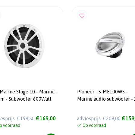
arine Stage 10 - Marine -
Pioneer TS-ME100WS -
25 cm - Subwoofer 600Watt
Marine audio subwoofer - 
cm
€169,00
€159
iesprijs
€199,50
adviesprijs
€209,00
p voorraad
Op voorraad