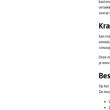
bastone
ontwikk
overal 
Kra
Een st
onmisb
conusop
Onze ma
je eenv
Bes
Op het 
De mode