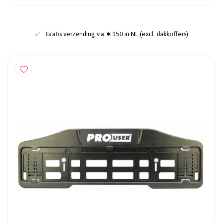
Gratis verzending v.a. € 150 in NL (excl. dakkoffers)