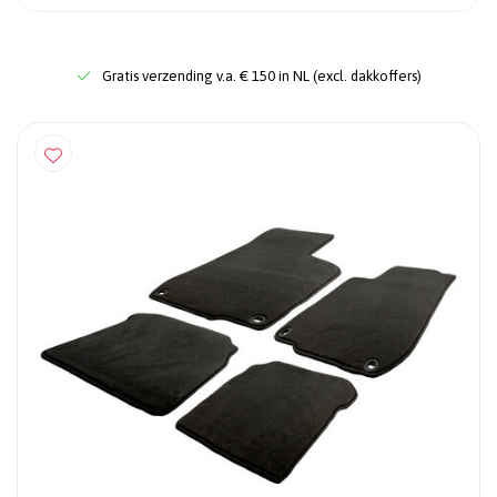
Gratis verzending v.a. € 150 in NL (excl. dakkoffers)