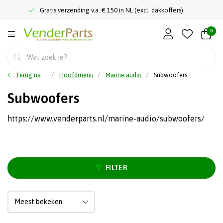
Gratis verzending v.a. € 150 in NL (excl. dakkoffers)
0
Terug naar home
Hoofdmenu
Marine audio
Subwoofers
Subwoofers
https://www.venderparts.nl/marine-audio/subwoofers/
FILTER