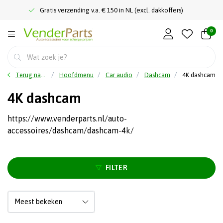
Gratis verzending v.a. € 150 in NL (excl. dakkoffers)
0
Terug naar home
Hoofdmenu
Car audio
Dashcam
4K dashcam
4K dashcam
https://www.venderparts.nl/auto-
accessoires/dashcam/dashcam-4k/
FILTER