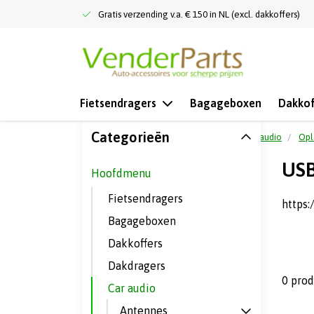
Gratis verzending v.a. € 150 in NL (excl. dakkoffers)
Fietsendragers
Bagageboxen
Dakkof
Categorieën
Terug naar home
Hoofdmenu
Car audio
Opl
USB
Hoofdmenu
Fietsendragers
https
Bagageboxen
Dakkoffers
Dakdragers
0 pro
Car audio
Antennes