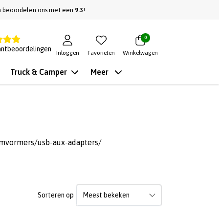
n beoordelen ons met een
9.3
!
0
antbeoordelingen
Inloggen
Favorieten
Winkelwagen
Truck & Camper
Meer
omvormers/usb-aux-adapters/
Sorteren op