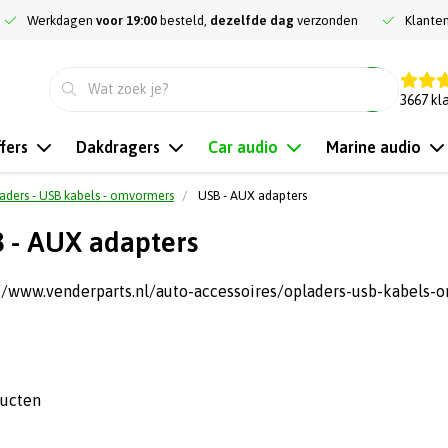
Werkdagen
voor 19:00
besteld,
dezelfde dag
verzonden
Klante
9.3
3667
kl
fers
Dakdragers
Car audio
Marine audio
aders - USB kabels - omvormers
USB - AUX adapters
 - AUX adapters
://www.venderparts.nl/auto-accessoires/opladers-usb-kabels-
ducten