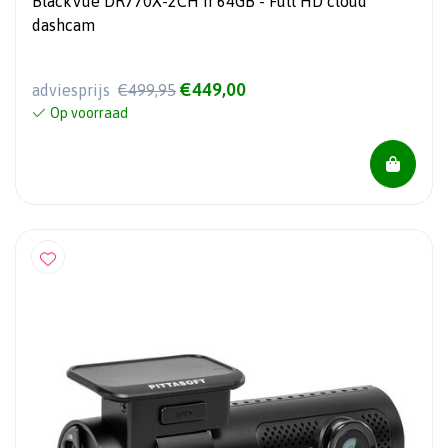
BlackVue DR770X-2CH II 64GB - Full HD cloud
dashcam
€449,00
adviesprijs
€499,95
Op voorraad