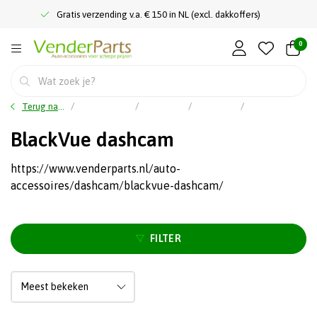
Gratis verzending v.a. € 150 in NL (excl. dakkoffers)
0
Terug naar home
Hoofdmenu
Car audio
Dashcam
BlackVue dashcam
BlackVue dashcam
https://www.venderparts.nl/auto-
accessoires/dashcam/blackvue-dashcam/
FILTER