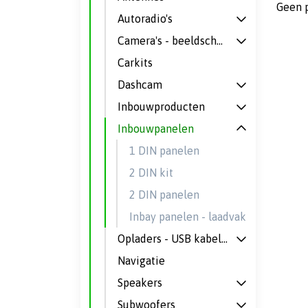
Geen 
Autoradio's
Camera's - beeldschermen
Carkits
Dashcam
Inbouwproducten
Inbouwpanelen
1 DIN panelen
2 DIN kit
2 DIN panelen
Inbay panelen - laadvakken
Opladers - USB kabels - omvormers
Navigatie
Speakers
Subwoofers