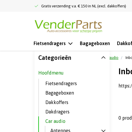
Gratis verzending v.a. € 150 in NL (excl. dakkoffers)
Fietsendragers
Bagageboxen
Dakkof
Categorieën
Terug naar home
Hoofdmenu
Car audio
Inb
Inb
Hoofdmenu
Fietsendragers
https
Bagageboxen
Dakkoffers
Dakdragers
0 pro
Car audio
Antennes