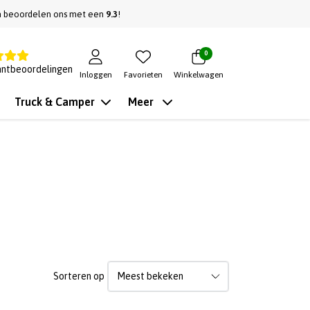
n beoordelen ons met een
9.3
!
0
antbeoordelingen
Inloggen
Favorieten
Winkelwagen
Truck & Camper
Meer
Sorteren op