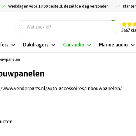
Werkdagen
voor 19:00
besteld,
dezelfde dag
verzonden
Klante
9.3
3667
kl
fers
Dakdragers
Car audio
Marine audio
ouwpanelen
ouwpanelen
://www.venderparts.nl/auto-accessoires/inbouwpanelen/
ducten