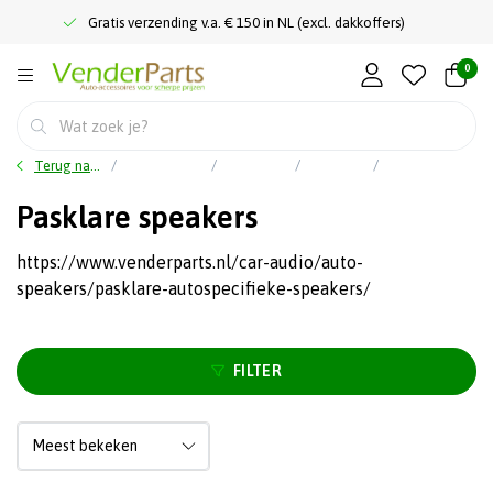
Gratis verzending v.a. € 150 in NL (excl. dakkoffers)
0
Terug naar home
Hoofdmenu
Car audio
Speakers
Pasklare speakers
Pasklare speakers
https://www.venderparts.nl/car-audio/auto-
speakers/pasklare-autospecifieke-speakers/
FILTER