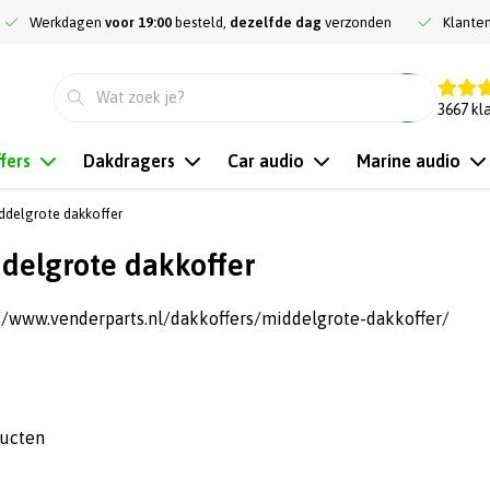
Werkdagen
voor 19:00
besteld,
dezelfde dag
verzonden
Klante
9.3
3667
kl
fers
Dakdragers
Car audio
Marine audio
ddelgrote dakkoffer
delgrote dakkoffer
//www.venderparts.nl/dakkoffers/middelgrote-dakkoffer/
ducten