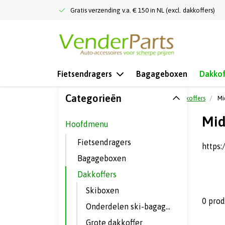
Gratis verzending v.a. € 150 in NL (excl. dakkoffers)
Fietsendragers
Bagageboxen
Dakkof
Categorieën
Terug naar home
Hoofdmenu
Dakkoffers
Mi
Mid
Hoofdmenu
Fietsendragers
https:
Bagageboxen
Dakkoffers
Skiboxen
0 pro
Onderdelen ski-bagage boxen
Grote dakkoffer