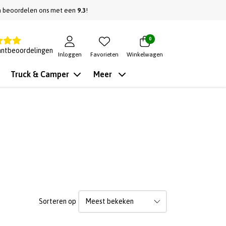
n beoordelen ons met een
9.3
!
0
antbeoordelingen
Inloggen
Favorieten
Winkelwagen
Truck & Camper
Meer
Sorteren op