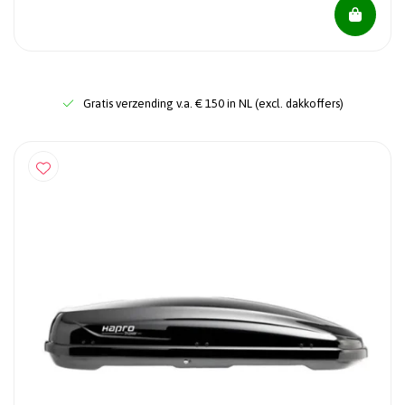
Gratis verzending v.a. € 150 in NL (excl. dakkoffers)