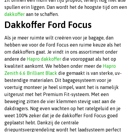
zit binnen een mum van tijd propvol, terwijl nog niet alle
spullen erin liggen. Dan wordt het de hoogste tijd om een
dakkoffer
aan te schaffen.
Dakkoffer Ford Focus
Als je meer ruimte wilt creëren voor je bagage, dan
hebben we voor de Ford Focus een ruime keuze als het
om dakkoffers gaat. Je vindt in ons assortiment onder
andere de
Hapro dakkoffer
die vooropgaat als het op
kwaliteit aankomt. We hebben onder meer de
Hapro
Zenith 6.6 Brilliant Black
die gemaakt is van sterke, uv-
bestendige materialen. Dit bagagesysteem voor je
voertuig monteer je heel simpel, want het is namelijk
uitgerust met het Premium Fit-systeem. Met een
beweging zitten de vier klemmen stevig vast aan de
dakdragers. Nog even wachten op het ratelgeluid en je
weet 100% zeker dat je de dakkoffer Ford Focus goed
geplaatst hebt. Dankzij de centrale
driepuntsvergrendeling wordt het laadsysteem perfect