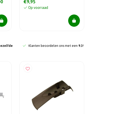
00
€9,95
Op voorraad
dezelfde
Klanten beoordelen ons met een
9.3
!