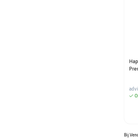
Hap
Pre
adv
O
Bij Ven