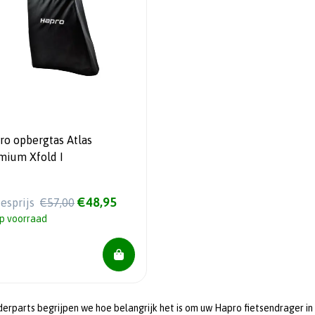
ro opbergtas Atlas
mium Xfold I
€48,95
iesprijs
€57,00
p voorraad
derparts begrijpen we hoe belangrijk het is om uw Hapro fietsendrager i