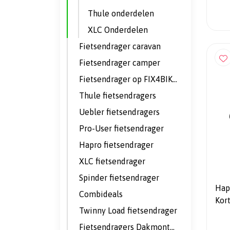
Thule onderdelen
XLC Onderdelen
Fietsendrager caravan
Fietsendrager camper
Fietsendrager op FIX4BIKE trekhaak
Thule fietsendragers
Uebler fietsendragers
Pro-User fietsendrager
Hapro fietsendrager
XLC fietsendrager
Spinder fietsendrager
Hap
Combideals
Kor
Twinny Load fietsendrager
K00
Fietsendragers Dakmontage