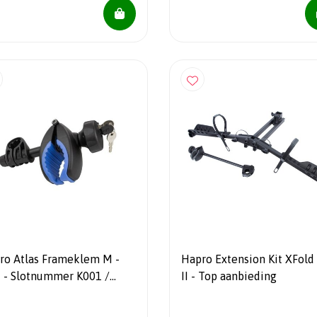
ro Atlas Frameklem M -
Hapro Extension Kit XFold 
t - Slotnummer K001 /
II - Top aanbieding
5 / K008 / K009