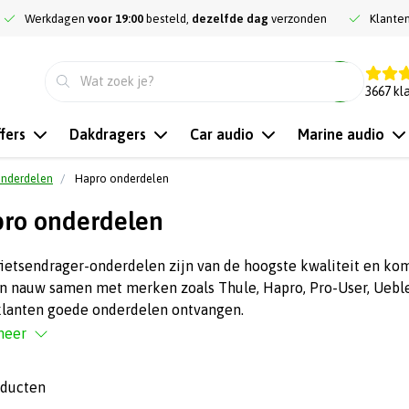
Werkdagen
voor 19:00
besteld,
dezelfde dag
verzonden
Klante
9.3
3667
kl
fers
Dakdragers
Car audio
Marine audio
onderdelen
Hapro onderdelen
ro onderdelen
fietsendrager-onderdelen zijn van de hoogste kwaliteit en k
 nauw samen met merken zoals Thule, Hapro, Pro-User, Ueble
klanten goede onderdelen ontvangen.
meer
oducten