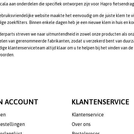
cala aan onderdelen die specifiek ontworpen zijn voor Hapro fietsendrage
bruiksvriendelijke website maakte het eenvoudig om de juiste klem te vi
ige zoekfilters. Binnen enkele dagen heb je een nieuwe klem in huis en ko
derparts streven we naar uitmuntendheid in zowel onze producten als o
elen van gerenommeerde fabrikanten, zodat u verzekerd bent van duurz
ige klantenserviceteam altijd klaar om u te helpen bij het vinden van de
oorden.
N ACCOUNT
KLANTENSERVICE
gen
Klantenservice
bestellingen
Over ons
erlanglijst
Bestelproces