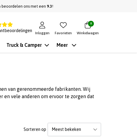
n beoordelen ons met een
9.3
!
0
antbeoordelingen
Inloggen
Favorieten
Winkelwagen
Truck & Camper
Meer
omen van gerenommeerde fabrikanten. Wij
r en vele anderen om ervoor te zorgen dat
Sorteren op