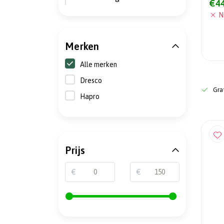
€44
N
Merken
Alle merken
Dresco
Grat
Hapro
Prijs
€
€