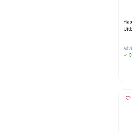
Hap
Uit
adv
O