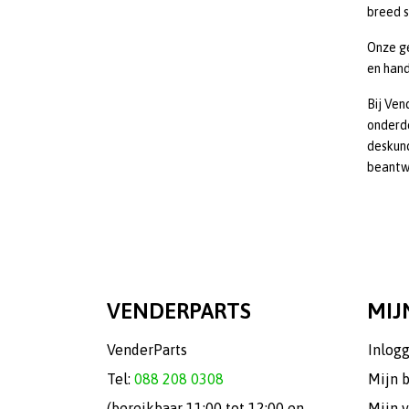
breed s
Onze ge
en hand
Bij Ven
onderd
deskund
beantw
VENDERPARTS
MIJ
VenderParts
Inlog
Tel:
088 208 0308
Mijn 
(bereikbaar 11:00 tot 12:00 en
Mijn v