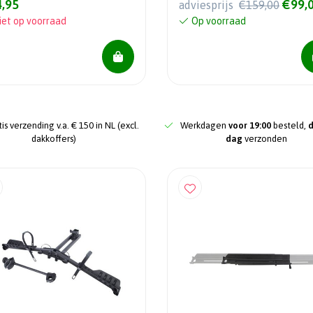
,95
€99,
adviesprijs
€159,00
iet op voorraad
Op voorraad
is verzending v.a. € 150 in NL (excl.
Werkdagen
voor 19:00
besteld,
dakkoffers)
dag
verzonden