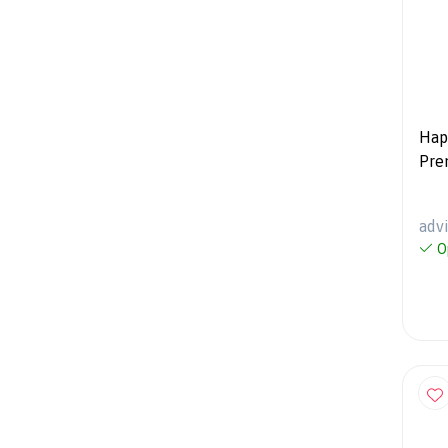
Hap
Pre
adv
O