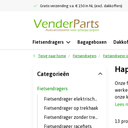
Gratis verzending v.a. € 150 in NL (excl. dakkoffers)
Fietsendragers
Bagageboxen
Dakkof
Terug naar home
Fietsendragers
Fietsendrager 
Hap
Categorieën
Onze 
Fietsendragers
werken
onze 
Fietsendrager elektrische fietsen
Lees 
Fietsendrager op trekhaak
Fietsendrager zonder trekhaak
13 pr
Fietsendrager racefiets