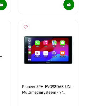
Pioneer SPH-EVO98DAB-UNI -
Multimediasysteem - 9"
Touchscreen - Incl Rotary
knob