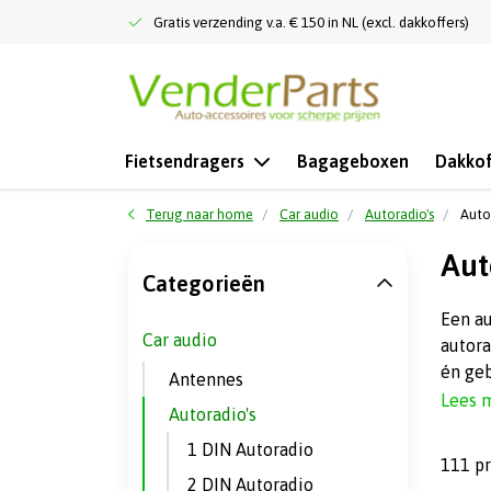
Gratis verzending v.a. € 150 in NL (excl. dakkoffers)
Fietsendragers
Bagageboxen
Dakkof
Terug naar home
Car audio
Autoradio's
Auto
Aut
Categorieën
Een au
Car audio
autora
én geb
Antennes
Lees 
Autoradio's
1 DIN Autoradio
111 p
2 DIN Autoradio