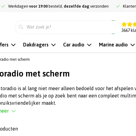
Werkdagen
voor 19:00
besteld,
dezelfde dag
verzonden
Klante
9.3
3667
kl
fers
Dakdragers
Car audio
Marine audio
radio met scherm
oradio met scherm
toradio is al lang niet meer alleen bedoeld voor het afspelen
dio met scherm als je op zoek bent naar een compleet multim
ruiksvriendelijker maakt.
meer
roducten