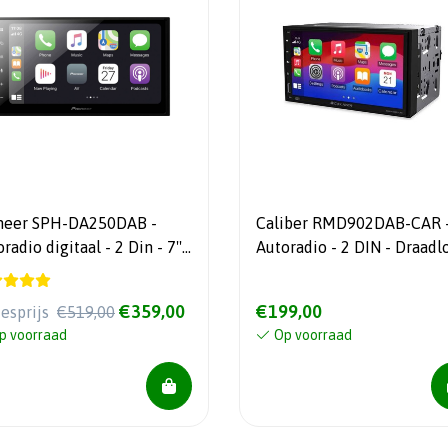
neer SPH-DA250DAB -
Caliber RMD902DAB-CAR 
radio digitaal - 2 Din - 7''
Autoradio - 2 DIN - Draadl
chscreen - Apple Carplay -
Apple CarPlay en Android
roid Auto - Bluetooth -
€359,00
€199,00
iesprijs
€519,00
B+
p voorraad
Op voorraad