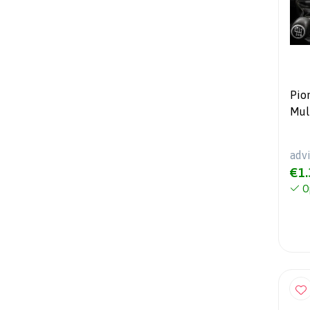
Pio
Mul
Navig
adv
€1.
O