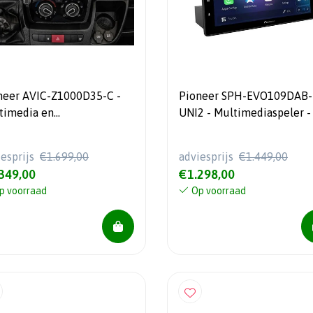
neer AVIC-Z1000D35-C -
Pioneer SPH-EVO109DAB-
timedia en
UNI2 - Multimediaspeler -
atiesysteem - Fiat
scherm - DAB+ - NIEUW!!
Ducato 7 2014 >
Model 2026!!
iesprijs
€1.699,00
adviesprijs
€1.449,00
349,00
€1.298,00
p voorraad
Op voorraad