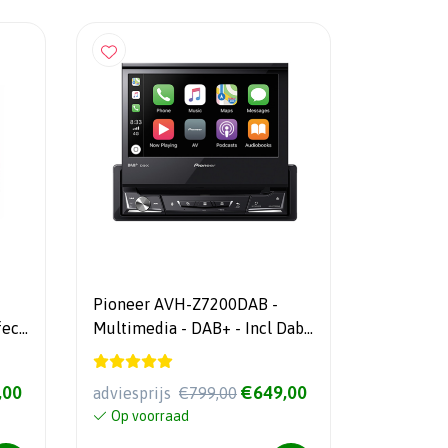
Pioneer AVH-Z7200DAB -
fect
Multimedia - DAB+ - Incl Dab
Antenne
,00
€649,00
adviesprijs
€799,00
Op voorraad