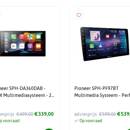
neer SPH-DA360DAB -
Pioneer SPH-PF97BT
teem - 2
Multimedia Systeem - Per
Din - 6.8" Touchscreen
Fit - 9 Inch beeldscherm -
Apple CarPlay en Android
€339,00
€539
iesprijs
€499,00
adviesprijs
€599,00
Auto - Ingebouwde Wifi
p voorraad
Op voorraad