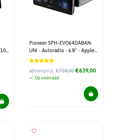
Pioneer SPH-EVO64DABAN-
 10"
UNI - Autoradio - 6.8" - Apple
Car Play - Android Auto -
DAB+ - Bluetooth - USB
€639,00
adviesprijs
€759,00
Op voorraad