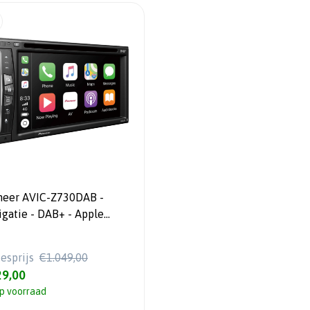
neer AVIC-Z730DAB -
igatie - DAB+ - Apple
Play - 6.2" touchscreen
iesprijs
€1.049,00
9,00
p voorraad