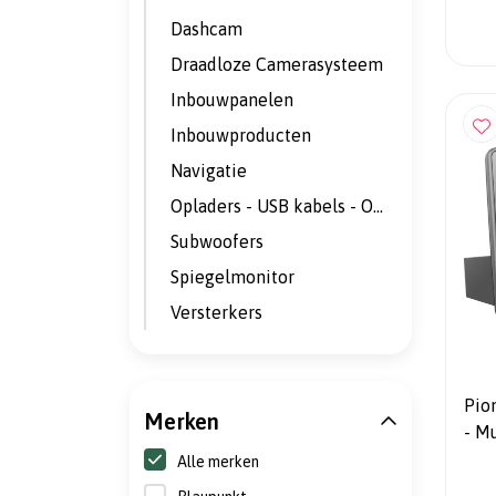
Dashcam
Draadloze Camerasysteem
Inbouwpanelen
Inbouwproducten
Navigatie
Opladers - USB kabels - Omvormers
Subwoofers
Spiegelmonitor
Versterkers
Pio
Merken
- M
Tou
Alle merken
& A