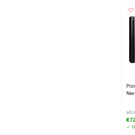
Pio
Nav
Car
adv
€72
O