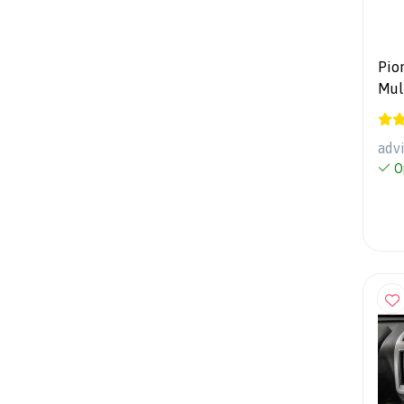
Pio
Mul
Blu
ant
adv
O