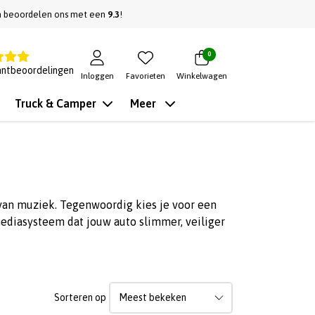
n beoordelen ons met een
9.3
!
0
antbeoordelingen
Inloggen
Favorieten
Winkelwagen
Truck & Camper
Meer
 van muziek. Tegenwoordig kies je voor een
ediasysteem dat jouw auto slimmer, veiliger
Sorteren op