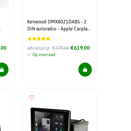
Kenwood DMX8021DABS - 2
DIN autoradio - Apple Carplay
eot
& Android Auto - Usb -
Bluetooth
,00
€619,00
adviesprijs
€779,00
Op voorraad