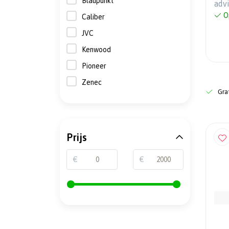
Blaupunkt
adv
O
Caliber
JVC
Kenwood
Pioneer
Zenec
Grat
Prijs
€
€