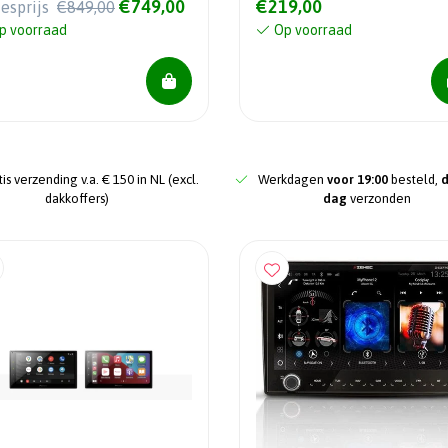
€749,00
€219,00
iesprijs
€849,00
p voorraad
Op voorraad
is verzending v.a. € 150 in NL (excl.
Werkdagen
voor 19:00
besteld,
dakkoffers)
dag
verzonden