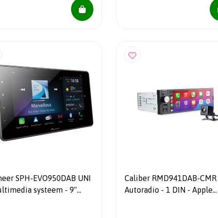
neer SPH-EVO950DAB UNI
Caliber RMD941DAB-CMR
ultimedia systeem - 9"
Autoradio - 1 DIN - Apple
chscreen - Apple Car Play
CarPlay mirroring DAB+
ndroid Auto