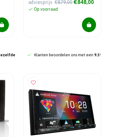
€848,00
adviesprijs
€879,00
Op voorraad
dezelfde
Klanten beoordelen ons met een
9.3
!