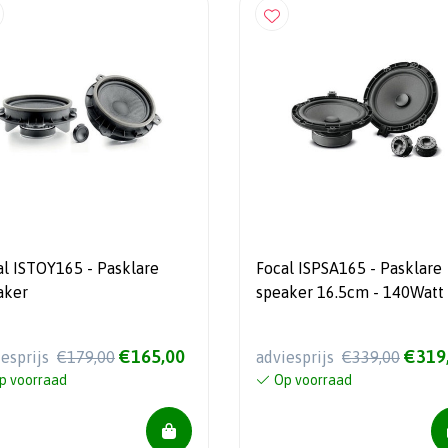
al ISTOY165 - Pasklare
Focal ISPSA165 - Pasklare
aker
speaker 16.5cm - 140Watt
€165,00
€319
iesprijs
€179,00
adviesprijs
€339,00
p voorraad
Op voorraad