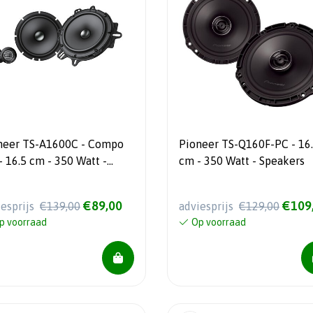
neer TS-A1600C - Compo
Pioneer TS-Q160F-PC - 16
- 16.5 cm - 350 Watt -
cm - 350 Watt - Speakers
ERBAAR EIND JULI!
€89,00
€109
iesprijs
€139,00
adviesprijs
€129,00
p voorraad
Op voorraad