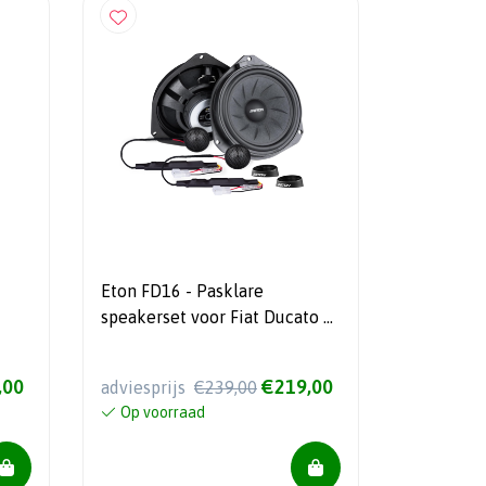
Eton FD16 - Pasklare
speakerset voor Fiat Ducato /
Peugeot Boxer / Citroen
Jumper - 16,5 cm
,00
€219,00
adviesprijs
€239,00
Op voorraad