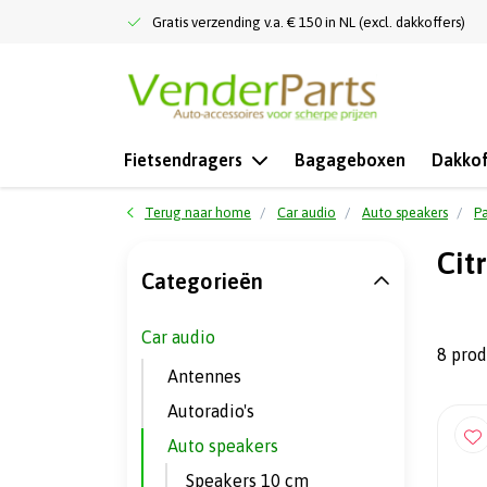
Gratis verzending v.a. € 150 in NL (excl. dakkoffers)
Fietsendragers
Bagageboxen
Dakkof
Terug naar home
Car audio
Auto speakers
Pa
Cit
Categorieën
Car audio
8 pro
Antennes
Autoradio's
Auto speakers
Speakers 10 cm