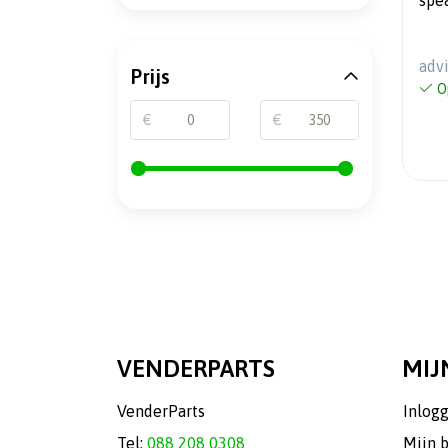
spe
adv
Prijs
O
€
€
VENDERPARTS
MIJ
VenderParts
Inlog
Tel:
088 208 0308
Mijn 