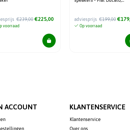
aker
speakers - Fiat Ducato,
Peugeot Boxer, Citroën - 5
Watt RMS
€225,00
€179
iesprijs
€239,00
adviesprijs
€199,00
p voorraad
Op voorraad
N ACCOUNT
KLANTENSERVICE
gen
Klantenservice
bestellingen
Over ons