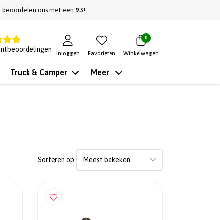
n beoordelen ons met een
9.3
!
0
antbeoordelingen
Inloggen
Favorieten
Winkelwagen
Truck & Camper
Meer
Sorteren op