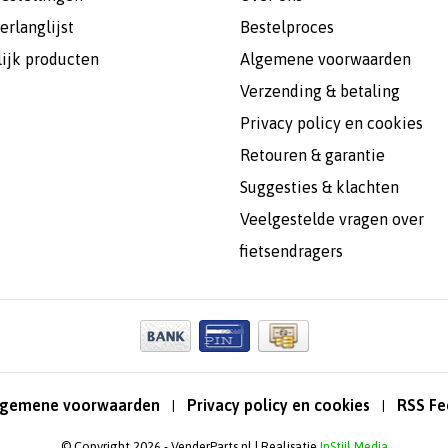
erlanglijst
Bestelproces
lijk producten
Algemene voorwaarden
Verzending & betaling
Privacy policy en cookies
Retouren & garantie
Suggesties & klachten
Veelgestelde vragen over
fietsendragers
lgemene voorwaarden
Privacy policy en cookies
RSS Fe
|
|
© Copyright 2026 - VenderParts.nl | Realisatie
InStijl Media