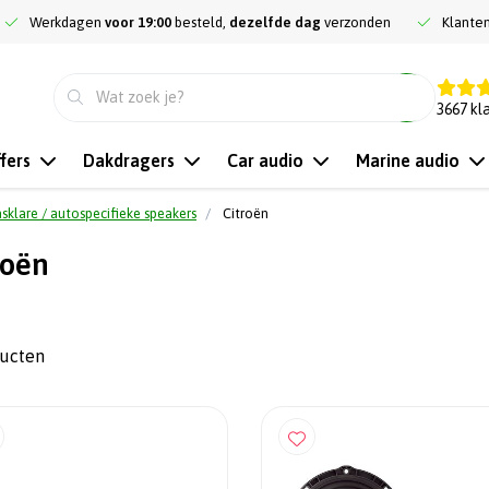
Werkdagen
voor 19:00
besteld,
dezelfde dag
verzonden
Klante
9.3
3667
kl
fers
Dakdragers
Car audio
Marine audio
sklare / autospecifieke speakers
Citroën
roën
ducten