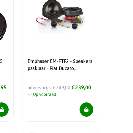
.5
Emphaser EM-FTF2 - Speakers
pasklaar - Fiat Ducato,
Peugeot Boxer, Citroen
Jumper - 2 Weg Composet - 50
,95
€239,00
adviesprijs
€249,00
Watt RMS
Op voorraad