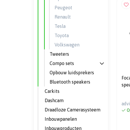
Peugeot
Renault
Tesla
Toyota
Volkswagen
Tweeters
Compo sets
Opbouw luidsprekers
Foc
Bluetooth speakers
spe
Carkits
Dashcam
adv
Draadloze Camerasysteem
O
Inbouwpanelen
Inbouwproducten