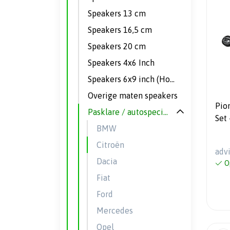
Speakers 13 cm
Speakers 16,5 cm
Speakers 20 cm
Speakers 4x6 Inch
Speakers 6x9 inch (Hoedenplank)
Overige maten speakers
Pio
Pasklare / autospecifieke speakers
Set 
BMW
LEV
Citroën
adv
Dacia
O
Fiat
Ford
Mercedes
Opel