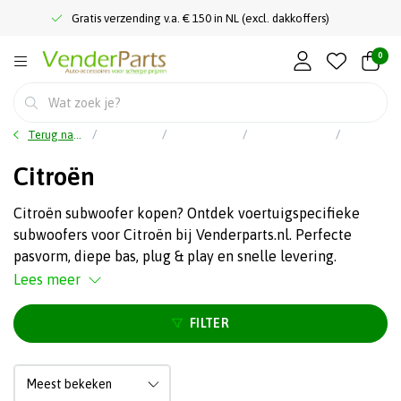
Gratis verzending v.a. € 150 in NL (excl. dakkoffers)
0
Terug naar home
Car audio
Subwoofers
Pasklare / autospecifieke subwoofer
Citroën
Citroën
Citroën subwoofer kopen? Ontdek voertuigspecifieke
subwoofers voor Citroën bij Venderparts.nl. Perfecte
pasvorm, diepe bas, plug & play en snelle levering.
Lees meer
FILTER