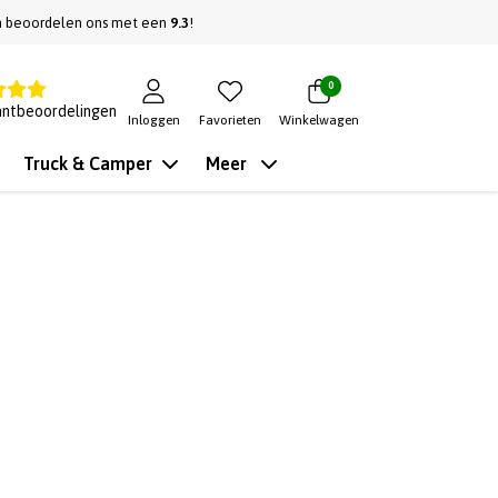
n beoordelen ons met een
9.3
!
0
antbeoordelingen
Inloggen
Favorieten
Winkelwagen
Truck & Camper
Meer