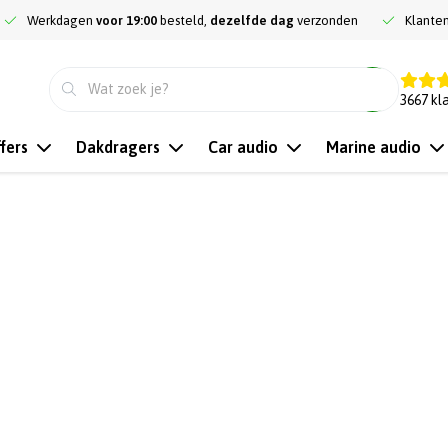
Werkdagen
voor 19:00
besteld,
dezelfde dag
verzonden
Klante
9.3
3667
kl
fers
Dakdragers
Car audio
Marine audio