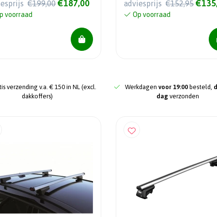
€187,00
€135
iesprijs
€199,00
adviesprijs
€152,95
p voorraad
Op voorraad
is verzending v.a. € 150 in NL (excl.
Werkdagen
voor 19:00
besteld,
dakkoffers)
dag
verzonden