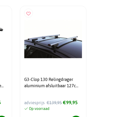
G3-Clop 130 Relingdrager
e
aluminium afsluitbaar 127cm
- 75kg draagvermogen
5
€99,95
adviesprijs
€139,95
Op voorraad