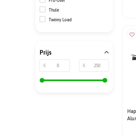
Pro-User
Thule
Twinny Load
Prijs
€
€
Hap
Alu