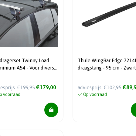
dragerset Twinny Load
Thule WingBar Edge 7214
minium A54 - Voor diverse
draagstang - 95 cm - Zwart
ellen - Voor auto's zonder
reling
€179,00
€89,
iesprijs
€199,95
adviesprijs
€102,95
p voorraad
Op voorraad