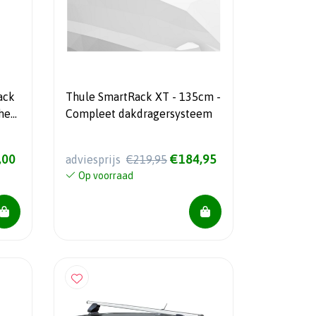
ack
Thule SmartRack XT - 135cm -
he
Compleet dakdragersysteem
,00
€184,95
adviesprijs
€219,95
Op voorraad