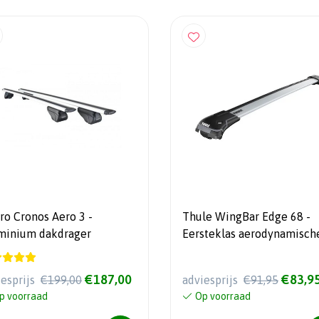
ro Cronos Aero 3 -
Thule WingBar Edge 68 -
minium dakdrager
Eersteklas aerodynamisch
draagstang
€187,00
€83,9
iesprijs
€199,00
adviesprijs
€91,95
p voorraad
Op voorraad