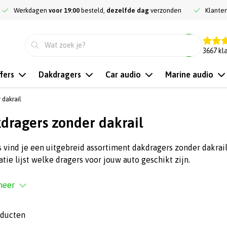
Werkdagen
voor 19:00
besteld,
dezelfde dag
verzonden
Klante
9.3
3667
kl
fers
Dakdragers
Car audio
Marine audio
 dakrail
dragers zonder dakrail
s vind je een uitgebreid assortiment dakdragers zonder dakrail
atie lijst welke dragers voor jouw auto geschikt zijn.
meer
oducten