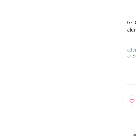
G3-
alu
- 7
adv
O