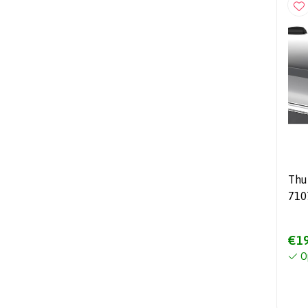
Thu
710
€19
O