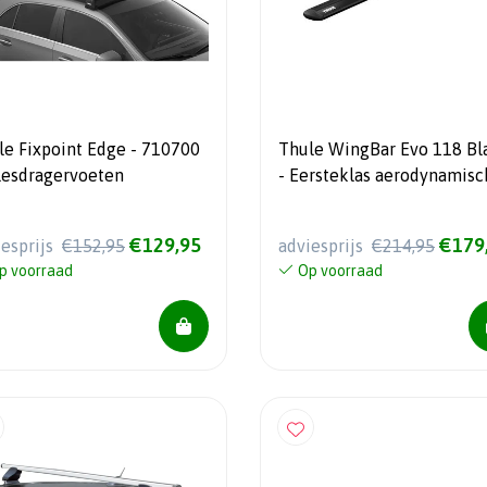
le Fixpoint Edge - 710700
Thule WingBar Evo 118 Bl
llesdragervoeten
- Eersteklas aerodynamisc
draagstangen
€129,95
€179
iesprijs
€152,95
adviesprijs
€214,95
p voorraad
Op voorraad