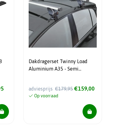
B
Dakdragerset Twinny Load
Aluminium A35 - Semi
pasvorm - Voor auto's zonder
dakreling
95
€159,00
adviesprijs
€179,95
Op voorraad