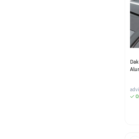
Dak
Alu
mod
dak
adv
O