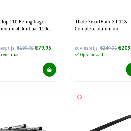
Clop 110 Relingdrager
Thule SmartRack XT 118 -
minium afsluitbaar 110cm
Complete aluminium
5kg draagvermogen
dakdragerset 118cm
€79,95
€209
iesprijs
€109,95
adviesprijs
€249,95
p voorraad
Op voorraad