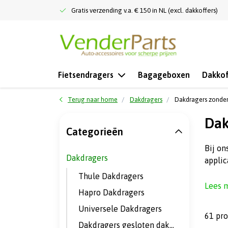
Gratis verzending v.a. € 150 in NL (excl. dakkoffers)
Fietsendragers
Bagageboxen
Dakkof
Terug naar home
Dakdragers
Dakdragers zonder
Dak
Categorieën
Bij on
Dakdragers
applic
Thule Dakdragers
Lees 
Hapro Dakdragers
Universele Dakdragers
61 pr
Dakdragers gesloten dakrail