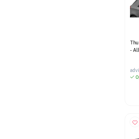
Thu
- A
adv
O