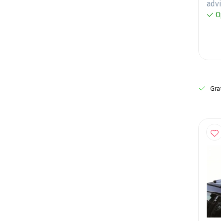
adv
O
Grat