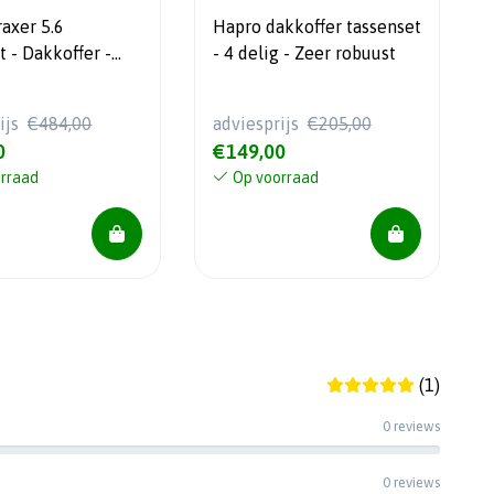
axer 5.6
Hapro dakkoffer tassenset
t - Dakkoffer -
- 4 delig - Zeer robuust
5 Jaar garantie
ijs
€484,00
adviesprijs
€205,00
0
€149,00
rraad
Op voorraad
(1)
0 reviews
0 reviews