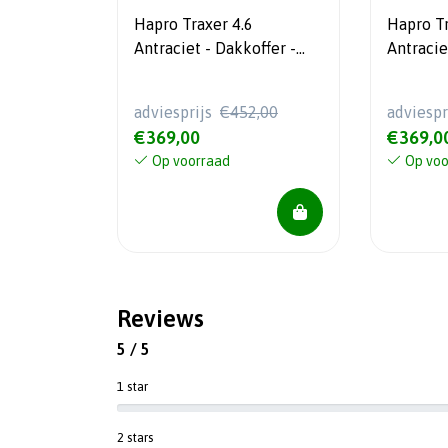
Hapro Traxer 4.6
Hapro Tr
Antraciet - Dakkoffer -
Antracie
360 L - 5 jaar garantie
370 L - 
adviesprijs
€452,00
adviespr
€369,00
€369,0
Op voorraad
Op voo
Reviews
5 / 5
1 star
2 stars