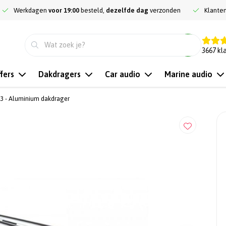
Werkdagen
voor 19:00
besteld,
dezelfde dag
verzonden
Klante
9.3
3667
kl
fers
Dakdragers
Car audio
Marine audio
3 - Aluminium dakdrager