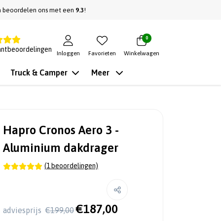
n beoordelen ons met een
9.3
!
0
antbeoordelingen
Inloggen
Favorieten
Winkelwagen
Truck & Camper
Meer
Hapro Cronos Aero 3 -
Aluminium dakdrager
(1 beoordelingen)
€187,00
adviesprijs
€199,00