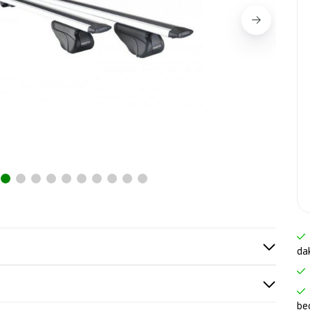
da
be