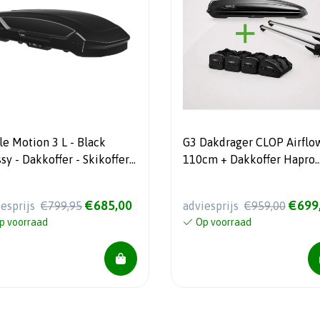
Motion 3 L - Black
G3 Dakdrager CLOP Airflo
sy - Dakkoffer - Skikoffer -
110cm + Dakkoffer Hapro
 L
Traxer 8.6 Antraciet 530 Li
+ Hapro tassenset - COMB
€685,00
€699
iesprijs
€799,95
adviesprijs
€959,00
DEAL!!
p voorraad
Op voorraad