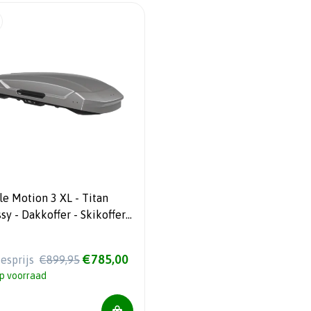
le Motion 3 XL - Titan
sy - Dakkoffer - Skikoffer -
 L
€785,00
iesprijs
€899,95
p voorraad