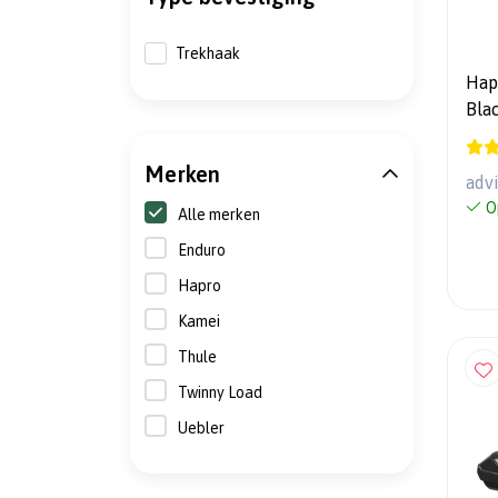
Trekhaak
Hapr
Black 
jaar
Merken
adv
O
Alle merken
Enduro
Hapro
Kamei
Thule
Twinny Load
Uebler