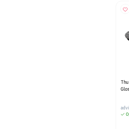
Thu
Glos
500
adv
O