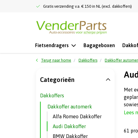
Gratis verzending v.a. € 150 in NL (excl. dakkoffers)
Fietsendragers
Bagageboxen
Dakkof
Terug naar home
Dakkoffers
Dakkoffer automer
Aud
Categorieën
Met ee
Dakkoffers
geplan
sowies
Dakkoffer automerk
Lees 
Alfa Romeo Dakkoffer
Audi Dakkoffer
61 pr
BMW Dakkoffer