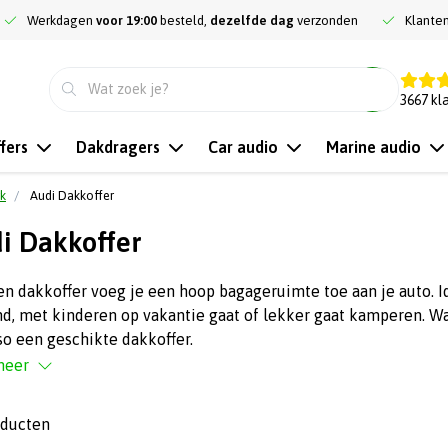
Werkdagen
voor 19:00
besteld,
dezelfde dag
verzonden
Klante
9.3
3667
kl
fers
Dakdragers
Car audio
Marine audio
k
Audi Dakkoffer
i Dakkoffer
n dakkoffer voeg je een hoop bagageruimte toe aan je auto. Id
d, met kinderen op vakantie gaat of lekker gaat kamperen. Wat
o een geschikte dakkoffer.
meer
oducten