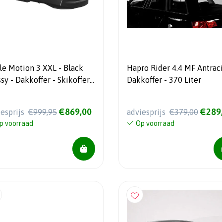
le Motion 3 XXL - Black
Hapro Rider 4.4 MF Antraci
sy - Dakkoffer - Skikoffer -
Dakkoffer - 370 Liter
 L
€869,00
€289
iesprijs
€999,95
adviesprijs
€379,00
p voorraad
Op voorraad