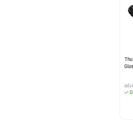
Thule 
Glos
450
adv
O