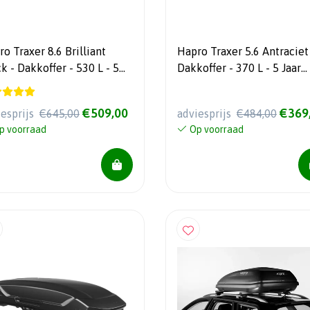
o Traxer 8.6 Brilliant
Hapro Traxer 5.6 Antraciet
- Dakkoffer - 530 L - 5
Dakkoffer - 370 L - 5 Jaar
 garantie
garantie
€509,00
€369
iesprijs
€645,00
adviesprijs
€484,00
p voorraad
Op voorraad