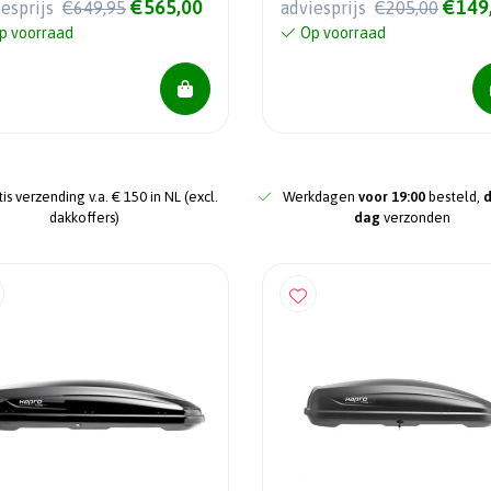
€565,00
€149
iesprijs
€649,95
adviesprijs
€205,00
p voorraad
Op voorraad
is verzending v.a. € 150 in NL (excl.
Werkdagen
voor 19:00
besteld,
dakkoffers)
dag
verzonden