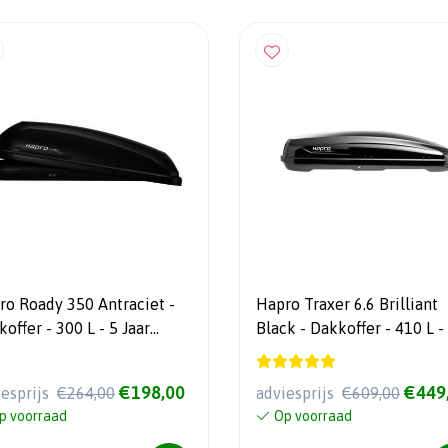
ro Roady 350 Antraciet -
Hapro Traxer 6.6 Brilliant
r - 300 L - 5 Jaar
Black - Dakkoffer - 410 L -
antie
Jaar garantie
€198,00
€449
iesprijs
€264,00
adviesprijs
€609,00
p voorraad
Op voorraad