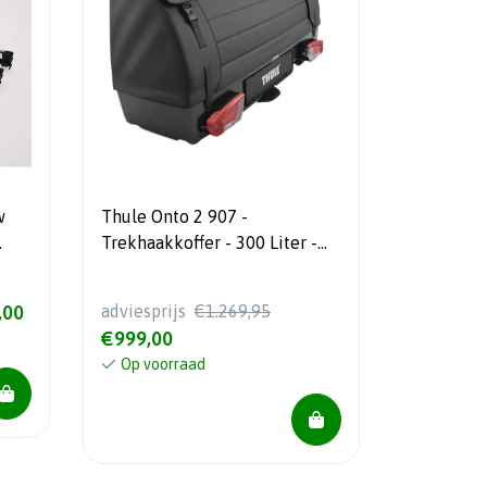
w
Thule Onto 2 907 -
Trekhaakkoffer - 300 Liter -
ter
Kantelbaar - 2026 Model
I
,00
adviesprijs
€1.269,95
€999,00
Op voorraad