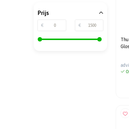
Prijs
€
€
Thu
Glos
600
adv
O