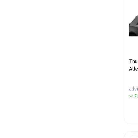
Thu
All
adv
O