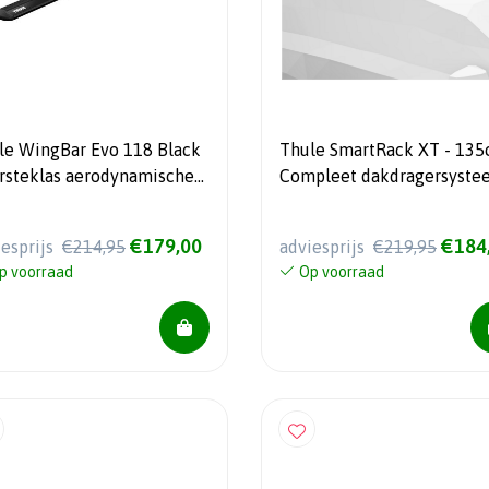
le WingBar Evo 118 Black
Thule SmartRack XT - 135
ersteklas aerodynamische
Compleet dakdragersyste
agstangen
€179,00
€184
iesprijs
€214,95
adviesprijs
€219,95
p voorraad
Op voorraad