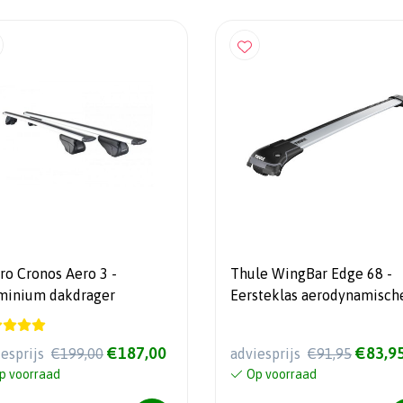
ro Cronos Aero 3 -
Thule WingBar Edge 68 -
minium dakdrager
Eersteklas aerodynamisch
draagstang
€187,00
€83,9
iesprijs
€199,00
adviesprijs
€91,95
p voorraad
Op voorraad