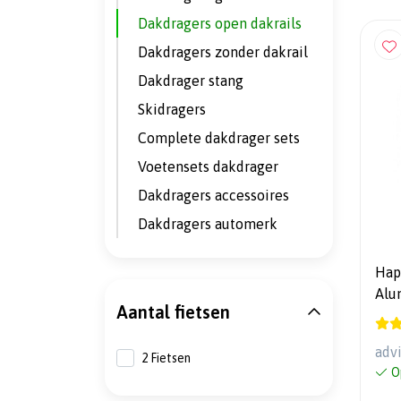
Dakdragers open dakrails
Dakdragers zonder dakrail
Dakdrager stang
Skidragers
Complete dakdrager sets
Voetensets dakdrager
Dakdragers accessoires
Dakdragers automerk
Hap
Alu
Aantal fietsen
adv
2 Fietsen
O