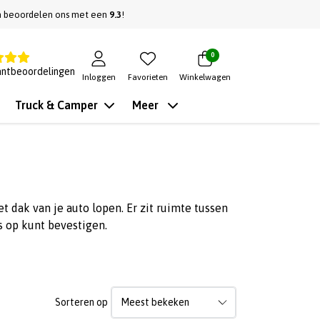
n beoordelen ons met een
9.3
!
0
antbeoordelingen
Inloggen
Favorieten
Winkelwagen
Truck & Camper
Meer
et dak van je auto lopen. Er zit ruimte tussen
s op kunt bevestigen.
Sorteren op