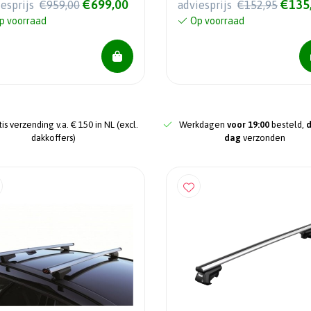
€699,00
€135
iesprijs
€959,00
adviesprijs
€152,95
L!!
p voorraad
Op voorraad
is verzending v.a. € 150 in NL (excl.
Werkdagen
voor 19:00
besteld,
dakkoffers)
dag
verzonden