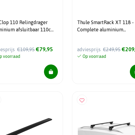
Clop 110 Relingdrager
Thule SmartRack XT 118 -
minium afsluitbaar 110cm
Complete aluminium
5kg draagvermogen
dakdragerset 118cm
€79,95
€209
iesprijs
€109,95
adviesprijs
€249,95
p voorraad
Op voorraad