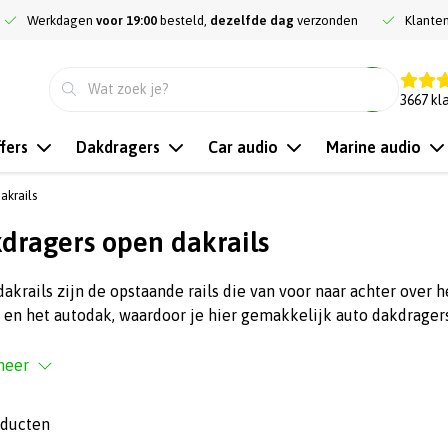
Werkdagen
voor 19:00
besteld,
dezelfde dag
verzonden
Klante
9.3
3667
kl
fers
Dakdragers
Car audio
Marine audio
akrails
dragers open dakrails
akrails zijn de opstaande rails die van voor naar achter over h
l en het autodak, waardoor je hier gemakkelijk auto dakdrager
meer
oducten