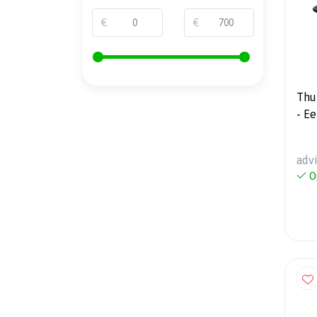
€
€
Thu
- E
dra
adv
O