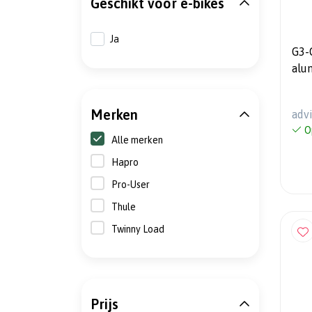
Geschikt voor e-bikes
Ja
G3-
alu
- 7
Merken
adv
O
Alle merken
Hapro
Pro-User
Thule
Twinny Load
Prijs