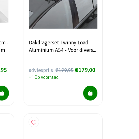
cm -
Dakdragerset Twinny Load
em
Aluminium A54 - Voor diverse
modellen - Voor auto's zonder
dakreling
,95
€179,00
adviesprijs
€199,95
Op voorraad