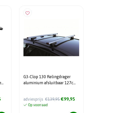
G3-Clop 130 Relingdrager
e
aluminium afsluitbaar 127cm
- 75kg draagvermogen
5
€99,95
adviesprijs
€139,95
Op voorraad