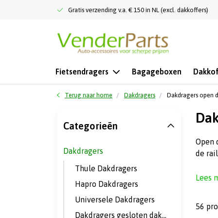
Gratis verzending v.a. € 150 in NL (excl. dakkoffers)
Fietsendragers
Bagageboxen
Dakkof
Terug naar home
Dakdragers
Dakdragers open d
Dak
Categorieën
Open d
Dakdragers
de rai
Thule Dakdragers
Lees 
Hapro Dakdragers
Universele Dakdragers
56 pr
Dakdragers gesloten dakrail