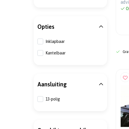
adv
DEA
O
Opties
Inklapbaar
Grat
Kantelbaar
Aansluiting
13-polig