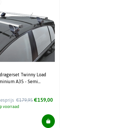
dragerset Twinny Load
minium A35 - Semi
vorm - Voor auto's zonder
reling
€159,00
iesprijs
€179,95
p voorraad