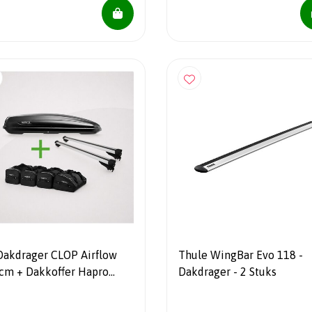
Dakdrager CLOP Airflow
Thule WingBar Evo 118 -
cm + Dakkoffer Hapro
Dakdrager - 2 Stuks
er 8.6 Antraciet 530 Liter
apro tassenset - COMBI