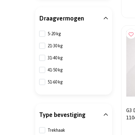
Draagvermogen
5-20 kg
21-30 kg
31-40 kg
41-50 kg
51-60 kg
G3 
Type bevestiging
110
Trax
Trekhaak
+ H