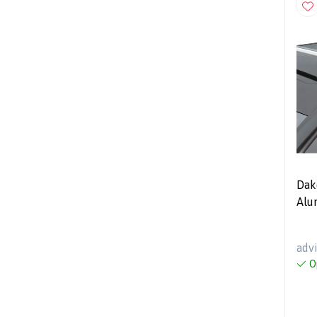
Dak
Alu
pas
dak
adv
O