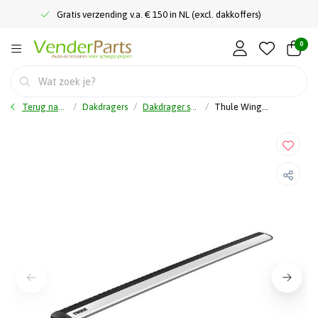
Gratis verzending v.a. € 150 in NL (excl. dakkoffers)
0
Terug naar home
Dakdragers
Dakdrager stang
Thule WingBar Evo 127 - 2 Pack aluminium dakdragers - 711300