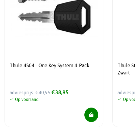
Thule 4504 - One Key System 4-Pack
Thule S
Zwart
€38,95
adviesprijs
€40,95
adviesp
Op voorraad
Op vo