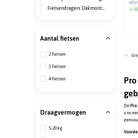
adv
Fietsendragers Dakmontage
O
Aantal fietsen
2 Fietsen
Grat
3 Fietsen
Pro
4 Fietsen
geb
De
Pro
Draagvermogen
u nu ee
eenvoud
5-20 kg
Voorde