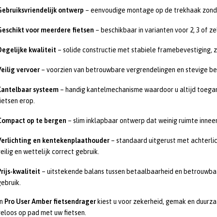
Gebruiksvriendelijk ontwerp
– eenvoudige montage op de trekhaak zonde
Geschikt voor meerdere fietsen
– beschikbaar in varianten voor 2, 3 of zel
Degelijke kwaliteit
– solide constructie met stabiele framebevestiging, z
Veilig vervoer
– voorzien van betrouwbare vergrendelingen en stevige be
Kantelbaar systeem
– handig kantelmechanisme waardoor u altijd toegan
ietsen erop.
Compact op te bergen
– slim inklapbaar ontwerp dat weinig ruimte innee
Verlichting en kentekenplaathouder
– standaard uitgerust met achterli
eilig en wettelijk correct gebruik.
rijs-kwaliteit
– uitstekende balans tussen betaalbaarheid en betrouwbaar
gebruik.
en
Pro User Amber fietsendrager
kiest u voor zekerheid, gemak en duurza
eloos op pad met uw fietsen.