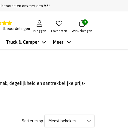
n beoordelen ons met een
9.3
!
0
antbeoordelingen
Inloggen
Favorieten
Winkelwagen
Truck & Camper
Meer
k, degelijkheid en aantrekkelijke prijs-
Sorteren op