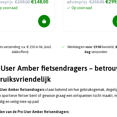
€148,00
€299
iesprijs
€209,00
adviesprijs
€359,95
p voorraad
Op voorraad
is verzending v.a. € 150 in NL (excl.
Werkdagen
voor 19:00
besteld,
dakkoffers)
dag
verzonden
 User Amber fietsendragers – betro
ruiksvriendelijk
 User Amber fietsendragers
staan bekend om hun gebruiksgemak, degelijk
n sportieve fietser bent of gewoon graag een ontspannen tocht maakt, 
ig en veilig mee op pad.
len van de Pro User Amber fietsendragers: