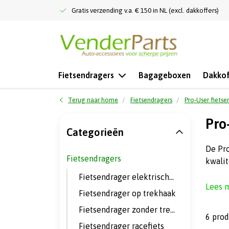
Gratis verzending v.a. € 150 in NL (excl. dakkoffers)
Fietsendragers
Bagageboxen
Dakkof
Terug naar home
Fietsendragers
Pro-User fietse
Pro
Categorieën
De Pro
Fietsendragers
kwalit
Fietsendrager elektrische fietsen
Lees 
Fietsendrager op trekhaak
Fietsendrager zonder trekhaak
6 pro
Fietsendrager racefiets