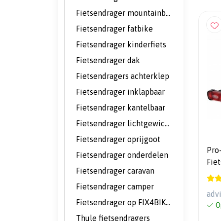
Fietsendrager mountainbike
Fietsendrager fatbike
Fietsendrager kinderfiets
Fietsendrager dak
Fietsendragers achterklep
Fietsendrager inklapbaar
Fietsendrager kantelbaar
Fietsendrager lichtgewicht
Fietsendrager oprijgoot
Pro
Fietsendrager onderdelen
Fiet
Fietsendrager caravan
Kan
Fietsendrager camper
adv
Fietsendrager op FIX4BIKE trekhaak
O
Thule fietsendragers