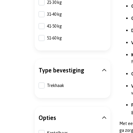
21-30 kg
31-40 kg
41-50 kg
51-60 kg
f
Type bevestiging
Trekhaak
v
P
Opties
Met e
ga zorg