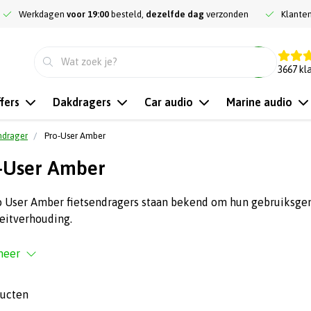
Werkdagen
voor 19:00
besteld,
dezelfde dag
verzonden
Klante
9.3
3667
kl
fers
Dakdragers
Car audio
Marine audio
ndrager
Pro-User Amber
-User Amber
 User Amber fietsendragers staan bekend om hun gebruiksgema
eitverhouding.
meer
ducten