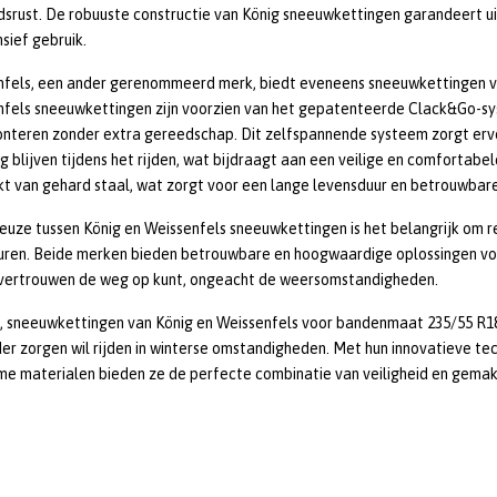
rust. De robuuste constructie van König sneeuwkettingen garandeert uit
nsief gebruik.
nfels, een ander gerenommeerd merk, biedt eveneens sneeuwkettingen v
fels sneeuwkettingen zijn voorzien van het gepatenteerde Clack&Go-sy
nteren zonder extra gereedschap. Dit zelfspannende systeem zorgt ervo
g blijven tijdens het rijden, wat bijdraagt aan een veilige en comfortabe
 van gehard staal, wat zorgt voor een lange levensduur en betrouwbar
keuze tussen König en Weissenfels sneeuwkettingen is het belangrijk om 
ren. Beide merken bieden betrouwbare en hoogwaardige oplossingen voor
 vertrouwen de weg op kunt, ongeacht de weersomstandigheden.
 sneeuwkettingen van König en Weissenfels voor bandenmaat 235/55 R18 z
er zorgen wil rijden in winterse omstandigheden. Met hun innovatieve te
e materialen bieden ze de perfecte combinatie van veiligheid en gemak