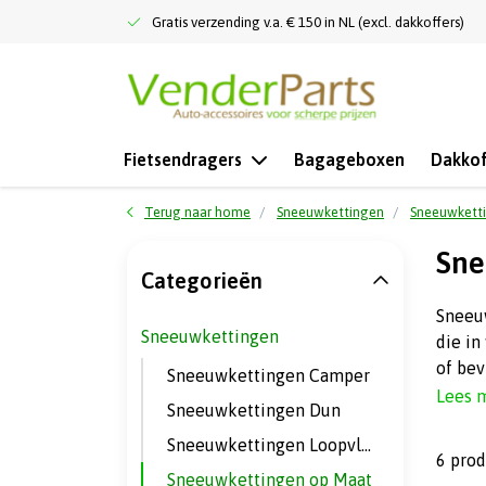
Gratis verzending v.a. € 150 in NL (excl. dakkoffers)
Fietsendragers
Bagageboxen
Dakkof
Terug naar home
Sneeuwkettingen
Sneeuwkett
Sne
Categorieën
Sneeuw
Sneeuwkettingen
die in
of be
Sneeuwkettingen Camper
Lees 
Sneeuwkettingen Dun
Sneeuwkettingen Loopvlak
6 pro
Sneeuwkettingen op Maat