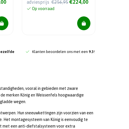
,00
€224,00
adviesprijs
€256,95
Op voorraad
dezelfde
Klanten beoordelen ons met een
9.3
!
omstandigheden, vooral in gebieden met zware
n de merken König en Weissenfels hoogwaardige
n gladde wegen.
ontwerpen. Hun sneeuwkettingen zijn voorzien van een
e. Het montagesysteem van König is eenvoudig te
st met een anti-diefstalsysteem voor extra