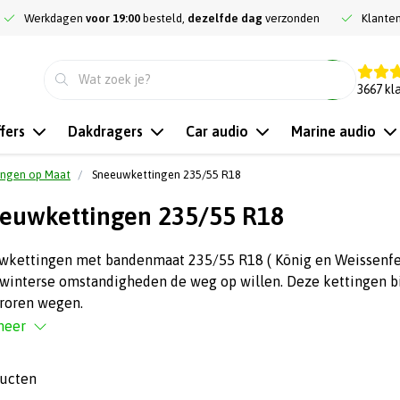
Werkdagen
voor 19:00
besteld,
dezelfde dag
verzonden
Klante
9.3
3667
kl
fers
Dakdragers
Car audio
Marine audio
ingen op Maat
Sneeuwkettingen 235/55 R18
euwkettingen 235/55 R18
kettingen met bandenmaat 235/55 R18 ( König en Weissenfels
 winterse omstandigheden de weg op willen. Deze kettingen bi
vroren wegen.
meer
ducten