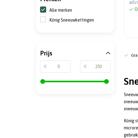
adv
O
Alle merken
König Sneeuwkettingen
Prijs
Grat
€
€
Sn
Sneeuwk
sneeuw
sneeuwk
König s
microre
gebruik