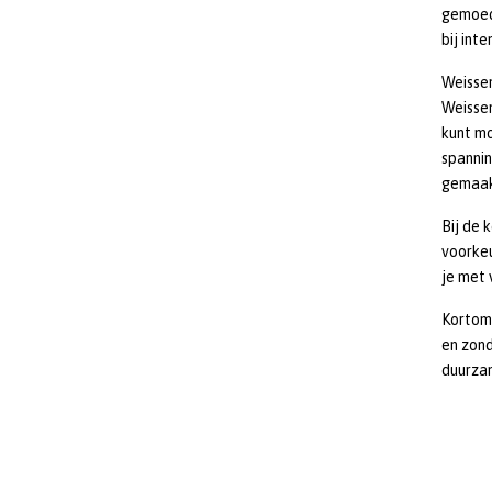
gemoeds
bij inte
Weisse
Weissen
kunt mo
spannin
gemaakt
Bij de 
voorkeu
je met
Kortom,
en zond
duurzam