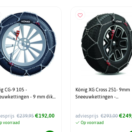
ig CG-9 105 -
König XG Cross 251- 9mm
euwkettingen - 9 mm dik -
Sneeuwkettingen -
omatisch spansysteem
Automatisch gespannen - Voor
SUV’s en Crossovers
€192,00
€249
iesprijs
€239,95
adviesprijs
€293,00
p voorraad
Op voorraad