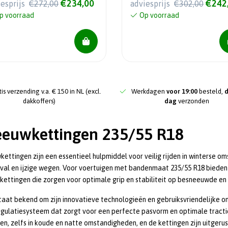
€234,00
€242
iesprijs
€272,00
adviesprijs
€302,00
p voorraad
Op voorraad
is verzending v.a. € 150 in NL (excl.
Werkdagen
voor 19:00
besteld,
dakkoffers)
dag
verzonden
eeuwkettingen 235/55 R18
ettingen zijn een essentieel hulpmiddel voor veilig rijden in winterse 
val en ijzige wegen. Voor voertuigen met bandenmaat 235/55 R18 biede
ettingen die zorgen voor optimale grip en stabiliteit op besneeuwde e
taat bekend om zijn innovatieve technologieën en gebruiksvriendelijke 
gulatiesysteem dat zorgt voor een perfecte pasvorm en optimale tracti
en, zelfs in koude en natte omstandigheden, en de kettingen zijn uitgeru