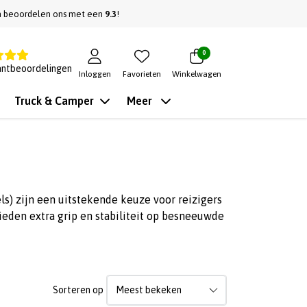
n beoordelen ons met een
9.3
!
0
antbeoordelingen
Inloggen
Favorieten
Winkelwagen
Truck & Camper
Meer
) zijn een uitstekende keuze voor reizigers
eden extra grip en stabiliteit op besneeuwde
Sorteren op