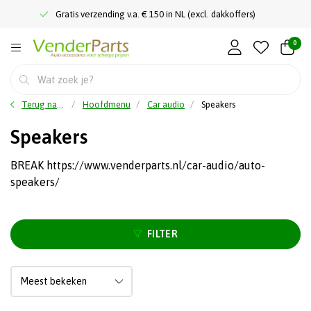
Gratis verzending v.a. € 150 in NL (excl. dakkoffers)
0
Terug naar home
Hoofdmenu
Car audio
Speakers
Speakers
BREAK https://www.venderparts.nl/car-audio/auto-
speakers/
FILTER