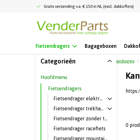
Gratis verzending v.a. € 150 in NL (excl. dakkoffers)
Fietsendragers
Bagageboxen
Dakkof
Categorieën
Terug naar home
Hoofdmenu
Fietsendragers
Kan
Hoofdmenu
Fietsendragers
https:
Fietsendrager elektrische fietsen
Fietsendrager trekhaak
Fietsendrager zonder trekhaak
0 pro
Fietsendrager racefiets
Fietsendrager mountainbike