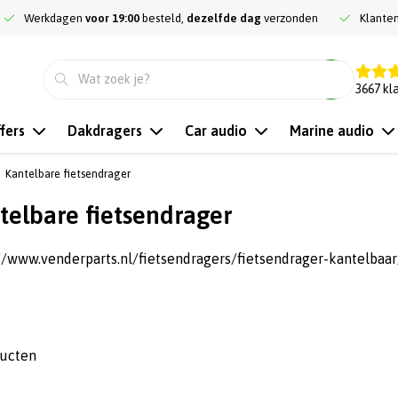
Werkdagen
voor 19:00
besteld,
dezelfde dag
verzonden
Klante
9.3
3667
kl
fers
Dakdragers
Car audio
Marine audio
Kantelbare fietsendrager
telbare fietsendrager
//www.venderparts.nl/fietsendragers/fietsendrager-kantelbaar
ducten