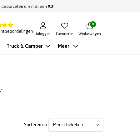
n beoordelen ons met een
9.3
!
0
antbeoordelingen
Inloggen
Favorieten
Winkelwagen
Truck & Camper
Meer
/
Sorteren op