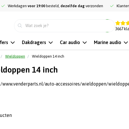
Werkdagen
voor 19:00
besteld,
dezelfde dag
verzonden
Klante
9.3
3667
kl
fers
Dakdragers
Car audio
Marine audio
Wieldoppen
Wieldoppen 14 inch
ldoppen 14 inch
://www.venderparts.nl/auto-accessoires/wieldoppen/wieldopp
ducten