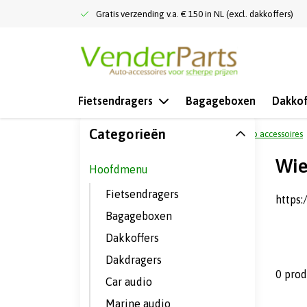
Gratis verzending v.a. € 150 in NL (excl. dakkoffers)
Fietsendragers
Bagageboxen
Dakkof
Categorieën
Terug naar home
Hoofdmenu
Auto accessoires
Wie
Hoofdmenu
Fietsendragers
https
Bagageboxen
Dakkoffers
Dakdragers
0 pro
Car audio
Marine audio