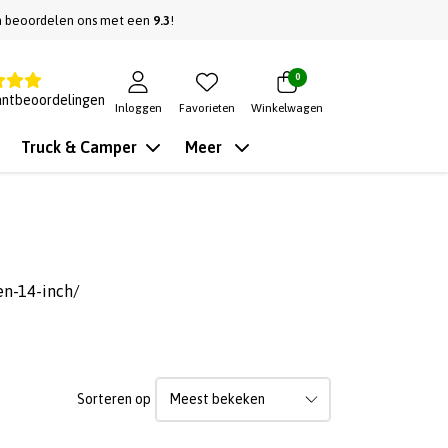
n beoordelen ons met een
9.3
!
0
antbeoordelingen
Inloggen
Favorieten
Winkelwagen
Truck & Camper
Meer
en-14-inch/
Sorteren op