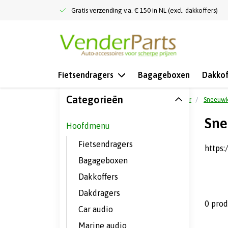
Gratis verzending v.a. € 150 in NL (excl. dakkoffers)
Fietsendragers
Bagageboxen
Dakkof
Categorieën
Terug naar home
Hoofdmenu
Meer
Sneeuwk
Sne
Hoofdmenu
Fietsendragers
https
Bagageboxen
Dakkoffers
Dakdragers
0 pro
Car audio
Marine audio