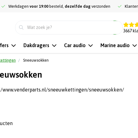
Werkdagen
voor 19:00
besteld,
dezelfde dag
verzonden
Klante
9.3
3667
kl
fers
Dakdragers
Car audio
Marine audio
ettingen
Sneeuwsokken
euwsokken
://www.venderparts.nl/sneeuwkettingen/sneeuwsokken/
ducten