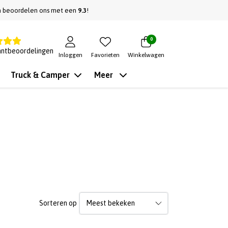
n beoordelen ons met een
9.3
!
0
antbeoordelingen
Inloggen
Favorieten
Winkelwagen
Truck & Camper
Meer
Sorteren op