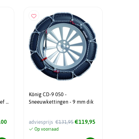
König CD-9 050 -
ef -
Sneeuwkettingen - 9 mm dik
,00
€119,95
adviesprijs
€131,95
Op voorraad