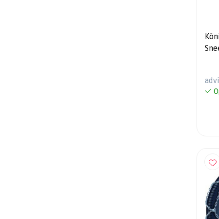
Kön
Sne
Aut
adv
O