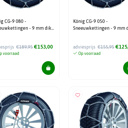
ig CG-9 080 -
König CG-9 050 -
euwkettingen - 9 mm dik -
Sneeuwkettingen - 9 mm 
omatisch spansysteem
€153,00
€125
iesprijs
€189,95
adviesprijs
€155,95
p voorraad
Op voorraad