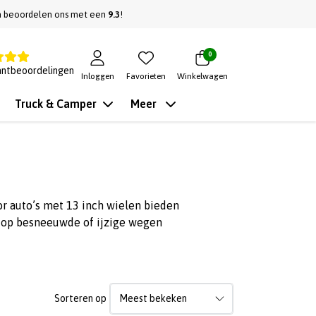
n beoordelen ons met een
9.3
!
0
antbeoordelingen
Inloggen
Favorieten
Winkelwagen
Truck & Camper
Meer
or auto’s met 13 inch wielen bieden
n op besneeuwde of ijzige wegen
Sorteren op