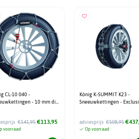
ig CL-10 040 -
König K-SUMMIT K23 -
euwkettingen - 10 mm dik
Sneeuwkettingen - Exclusi
utomatisch spansysteem
Gebruiksvriendelijk
€113,95
€437
iesprijs
€141,95
adviesprijs
€508,95
p voorraad
Op voorraad