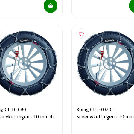
ig CL-10 080 -
König CL-10 070 -
euwkettingen - 10 mm dik
Sneeuwkettingen - 10 mm
utomatisch spansysteem
- Automatisch spansystee