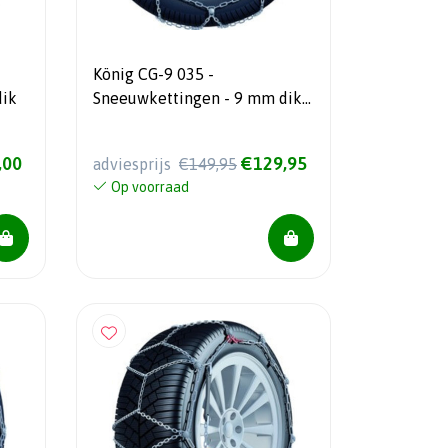
König CG-9 035 -
dik
Sneeuwkettingen - 9 mm dik -
Automatisch spansysteem
,00
€129,95
adviesprijs
€149,95
Op voorraad