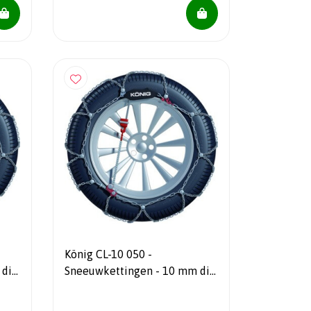
König CL-10 050 -
 dik
Sneeuwkettingen - 10 mm dik
m
- Automatisch spansysteem