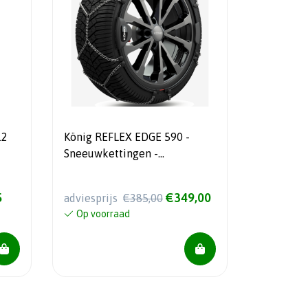
12
König REFLEX EDGE 590 -
Sneeuwkettingen -
Automatisch gespannen -
Velgbescherming - 7mm
5
€349,00
adviesprijs
€385,00
Op voorraad