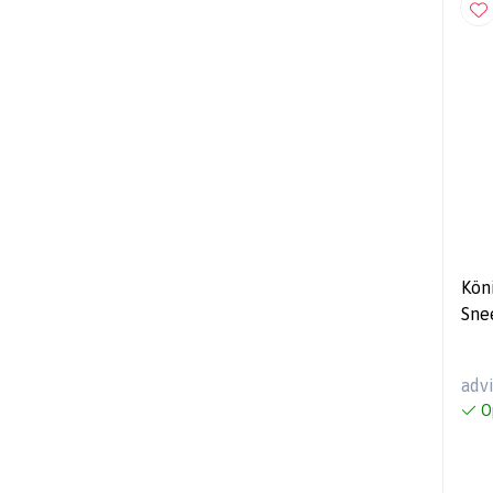
Kön
Sne
Geb
adv
O