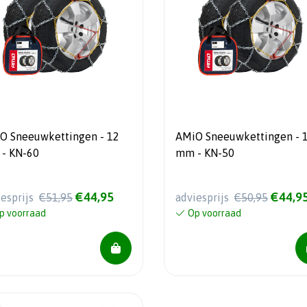
O Sneeuwkettingen - 12
AMiO Sneeuwkettingen - 
- KN-60
mm - KN-50
€44,95
€44,9
iesprijs
€51,95
adviesprijs
€50,95
p voorraad
Op voorraad