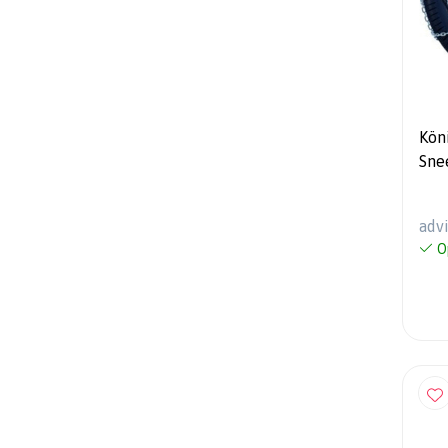
Kön
Sne
adv
O