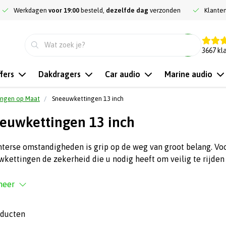
Werkdagen
voor 19:00
besteld,
dezelfde dag
verzonden
Klante
9.3
3667
kl
fers
Dakdragers
Car audio
Marine audio
ingen op Maat
Sneeuwkettingen 13 inch
euwkettingen 13 inch
nterse omstandigheden is grip op de weg van groot belang. Vo
kettingen de zekerheid die u nodig heeft om veilig te rijde
meer
oducten