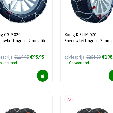
ig CG-9 020 -
König K-SLIM 070 -
euwkettingen - 9 mm dik
Sneeuwkettingen - 7 mm d
UITLOPEND ARTIKEL!!
€95,95
€198
iesprijs
€119,95
adviesprijs
€251,00
p voorraad
Op voorraad