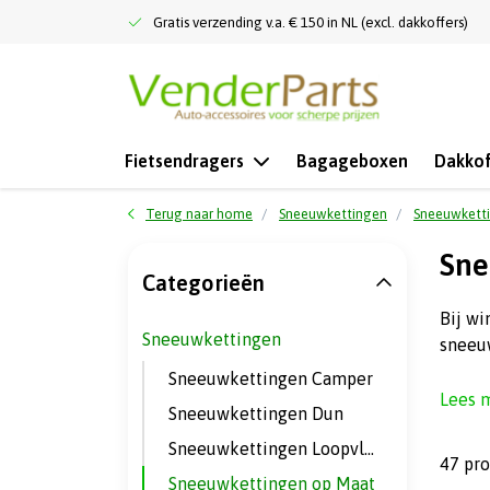
Gratis verzending v.a. € 150 in NL (excl. dakkoffers)
Fietsendragers
Bagageboxen
Dakkof
Terug naar home
Sneeuwkettingen
Sneeuwkett
Sne
Categorieën
Bij wi
Sneeuwkettingen
sneeuw
Sneeuwkettingen Camper
Lees 
Sneeuwkettingen Dun
Sneeuwkettingen Loopvlak
47 pr
Sneeuwkettingen op Maat