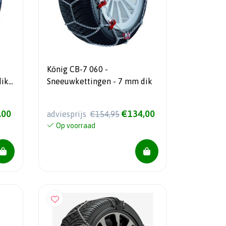
König CB-7 060 -
ik -
Sneeuwkettingen - 7 mm dik
,00
€134,00
adviesprijs
€154,95
Op voorraad