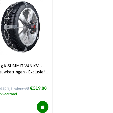
ig K-SUMMIT VAN K81 -
euwkettingen - Exclusief -
ruiksvriendelijk
€519,00
iesprijs
€662,00
p voorraad