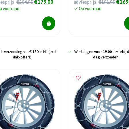
€179,00
€169
iesprijs
€204,95
adviesprijs
€191,95
p voorraad
Op voorraad
is verzending v.a. € 150 in NL (excl.
Werkdagen
voor 19:00
besteld,
dakkoffers)
dag
verzonden