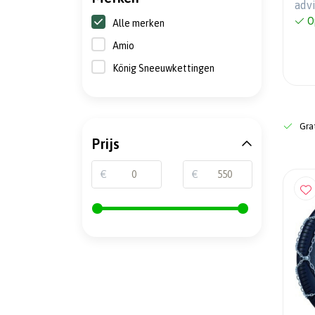
adv
O
Alle merken
Amio
König Sneeuwkettingen
Grat
Prijs
€
€