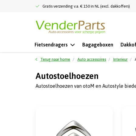
Gratis verzending v.a. € 150 in NL (excl. dakkoffers)
Fietsendragers
Bagageboxen
Dakkof
Terug naar home
Auto accessoires
Interieur
Autostoelhoezen
Autostoelhoezen van otoM en Autostyle bieden