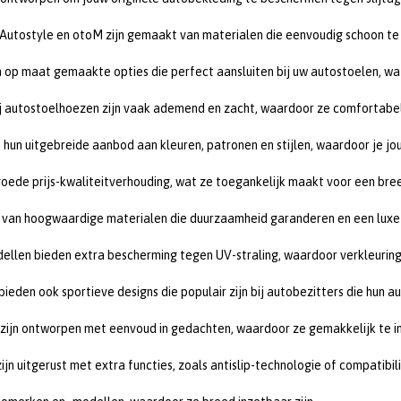
 Autostyle en otoM zijn gemaakt van materialen die eenvoudig schoon te 
 op maat gemaakte opties die perfect aansluiten bij uw autostoelen, wat z
ij autostoelhoezen zijn vaak ademend en zacht, waardoor ze comfortabel z
hun uitgebreide aanbod aan kleuren, patronen en stijlen, waardoor je jou
oede prijs-kwaliteitverhouding, wat ze toegankelijk maakt voor een bree
 van hoogwaardige materialen die duurzaamheid garanderen en een luxe u
ellen bieden extra bescherming tegen UV-straling, waardoor verkleuring
bieden ook sportieve designs die populair zijn bij autobezitters die hun 
zijn ontworpen met eenvoud in gedachten, waardoor ze gemakkelijk te ins
jn uitgerust met extra functies, zoals antislip-technologie of compatibil