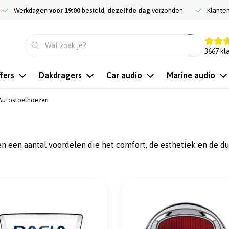
Werkdagen
voor 19:00
besteld,
dezelfde dag
verzonden
Klante
9.3
3667
kl
fers
Dakdragers
Car audio
Marine audio
Autostoelhoezen
 een aantal voordelen die het comfort, de esthetiek en de d