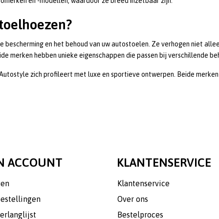
utomerken en -modellen, waardoor ze breed inzetbaar zijn.
toelhoezen?
de bescherming en het behoud van uw autostoelen. Ze verhogen niet allee
Beide merken hebben unieke eigenschappen die passen bij verschillende b
l Autostyle zich profileert met luxe en sportieve ontwerpen. Beide merken
N ACCOUNT
KLANTENSERVICE
gen
Klantenservice
bestellingen
Over ons
erlanglijst
Bestelproces