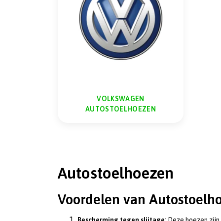
VOLKSWAGEN
AUTOSTOELHOEZEN
Autostoelhoezen
Voordelen van Autostoelh
Bescherming tegen slijtage
: Deze hoezen zijn