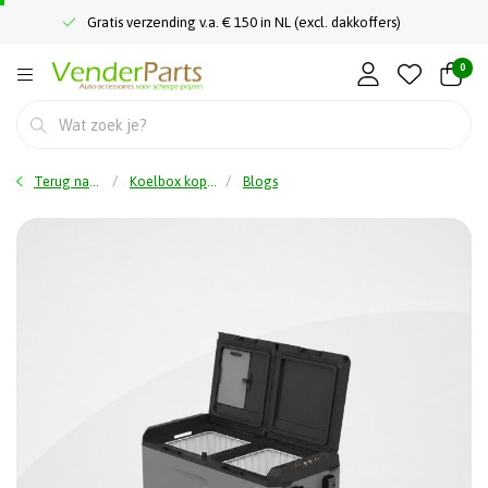
Gratis verzending v.a. € 150 in NL (excl. dakkoffers)
0
Terug naar home
Koelbox kopen? Ontdek de beste koelboxen voor vakantie, camping en onderweg bij VenderParts
Blogs