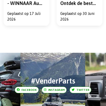
- WINNAAR Auto
Ontdek de beste
Express Best Buy
koelboxen voor
Geplaatst op
17 Juli
Geplaatst op
30 Juni
2026
vakantie,
2026
2026
camping en
onderweg bij
VenderParts
#VenderParts
FACEBOOK
INSTAGRAM
TWITTER