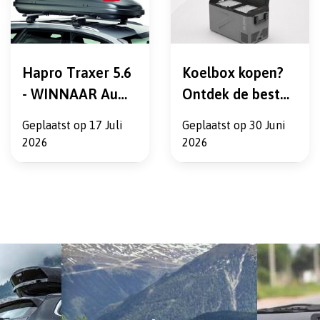
Hapro Traxer 5.6
Koelbox kopen?
- WINNAAR Auto
Ontdek de beste
Express Best Buy
koelboxen voor
Geplaatst op
17 Juli
Geplaatst op
30 Juni
2026
vakantie,
2026
2026
camping en
onderweg bij
VenderParts