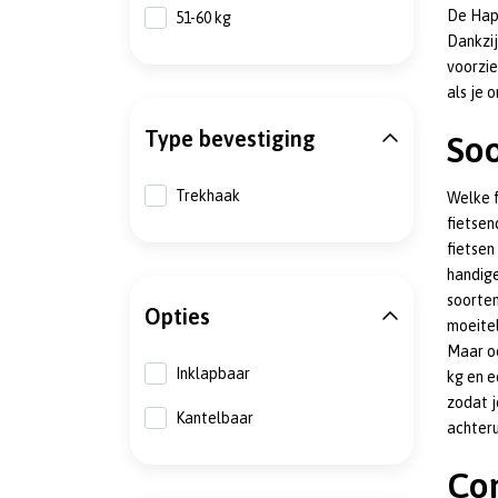
De Hapr
51-60 kg
Dankzij
voorzie
als je 
Type bevestiging
Soo
Trekhaak
Welke f
fietsen
fietsen
handige
soorten
Opties
moeitel
Maar oo
Inklapbaar
kg en e
zodat j
Kantelbaar
achteru
Co