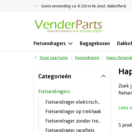
Gratis verzending v.a. € 150 in NL (excl. dakkoffers)
Fietsendragers
Bagageboxen
Dakkof
Terug naar home
Fietsendragers
Hapro fietsend
Hap
Categorieën
Zoek j
Fietsendragers
fietse
Fietsendrager elektrische fietsen
Lees 
Fietsendrager op trekhaak
Fietsendrager zonder trekhaak
5 pro
Fietsendrager racefiets