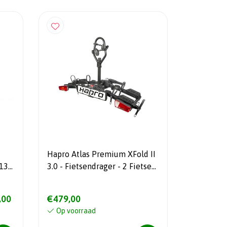
Hapro Atlas Premium XFold II
 13
3.0 - Fietsendrager - 2 Fietsen
- Inklapbaar - 18 kg - 13 Polig
- NIEUW!!!
,00
€479,00
Op voorraad