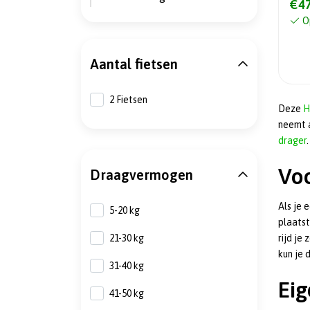
€47
O
Aantal fietsen
2 Fietsen
Deze
H
neemt a
drager
.
Voo
Draagvermogen
Als je 
5-20 kg
plaatst
21-30 kg
rijd je
kun je 
31-40 kg
Eig
41-50 kg