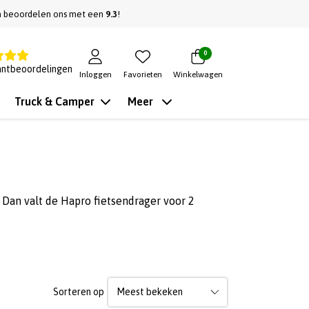
n beoordelen ons met een
9.3
!
0
antbeoordelingen
Inloggen
Favorieten
Winkelwagen
Truck & Camper
Meer
 Dan valt de Hapro fietsendrager voor 2
Sorteren op