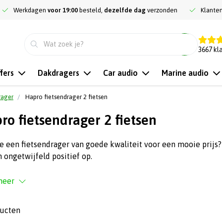
Werkdagen
voor 19:00
besteld,
dezelfde dag
verzonden
Klante
9.3
3667
kl
fers
Dakdragers
Car audio
Marine audio
rager
Hapro fietsendrager 2 fietsen
ro fietsendrager 2 fietsen
e een fietsendrager van goede kwaliteit voor een mooie prijs?
n ongetwijfeld positief op.
meer
ducten