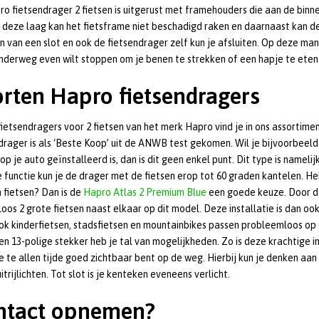
o fietsendrager 2 fietsen is uitgerust met framehouders die aan de bin
 deze laag kan het fietsframe niet beschadigd raken en daarnaast kan de
n van een slot en ook de fietsendrager zelf kun je afsluiten. Op deze manie
onderweg even wilt stoppen om je benen te strekken of een hapje te eten
rten Hapro fietsendragers
ietsendragers voor 2 fietsen van het merk Hapro vind je in ons assortimen
drager is als ‘Beste Koop’ uit de ANWB test gekomen. Wil je bijvoorbeeld 
 op je auto geïnstalleerd is, dan is dit geen enkel punt. Dit type is name
 functie kun je de drager met de fietsen erop tot 60 graden kantelen. He
 fietsen? Dan is de
Hapro Atlas 2 Premium Blue
een goede keuze. Door de
oos 2 grote fietsen naast elkaar op dit model. Deze installatie is dan o
k kinderfietsen, stadsfietsen en mountainbikes passen probleemloos op 
en 13-polige stekker heb je tal van mogelijkheden. Zo is deze krachtige in
e te allen tijde goed zichtbaar bent op de weg. Hierbij kun je denken aan 
itrijlichten. Tot slot is je kenteken eveneens verlicht.
ntact opnemen?