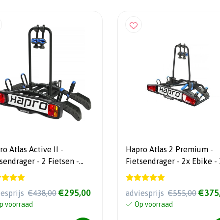
o Atlas Active II -
Hapro Atlas 2 Premium -
sendrager - 2 Fietsen -
Fietsendrager - 2x Ebike -
Inklapbaar - 14 kg - 7/13Polig
Polig
€295,00
€375
iesprijs
€438,00
adviesprijs
€555,00
p voorraad
Op voorraad