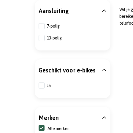
Wil je 
Aansluiting
bereike
telefoo
7-polig
13-polig
Geschikt voor e-bikes
Ja
Merken
Alle merken