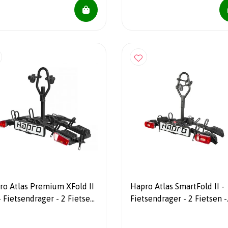
 Atlas Premium XFold II
Hapro Atlas SmartFold II -
Fietsendrager - 2 Fietsen -
klapbaar - 18 kg - 13 Polig
Inklapbaar - 18,6 kg - 13 P
- Easy Grip - NIEUW!!!