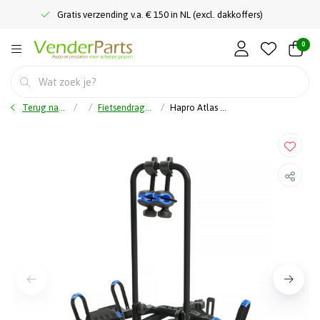
Gratis verzending v.a. € 150 in NL (excl. dakkoffers)
0
Terug naar home
Fietsendragers 2 fietsen
Hapro Atlas Active II - Fietsendrager - 2 Fietsen - Inklapbaar - 14 kg - 7/13tPolig