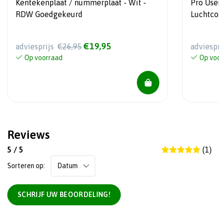
Kentekenplaat / nummerplaat - Wit -
Pro Use
RDW Goedgekeurd
Luchtco
€19,95
adviesprijs
€26,95
adviesp
Op voorraad
Op vo
Reviews
5 / 5
(1)
Sorteren op:
SCHRIJF UW BEOORDELING!