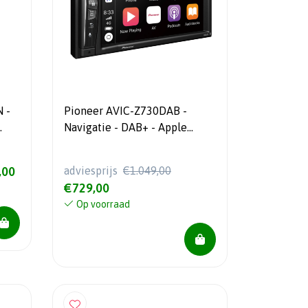
 -
Pioneer AVIC-Z730DAB -
Navigatie - DAB+ - Apple
CarPlay - 6.2" touchscreen
,00
adviesprijs
€1.049,00
€729,00
Op voorraad