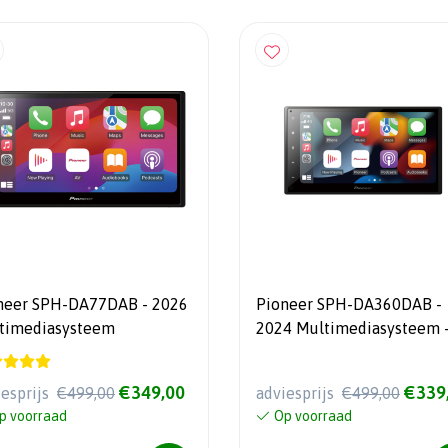
neer SPH-DA77DAB - 2026
Pioneer SPH-DA360DAB -
timediasysteem
2024 Multimediasysteem - 2
Din - 6.8" Touchscreen
€349,00
€339
iesprijs
€499,00
adviesprijs
€499,00
p voorraad
Op voorraad