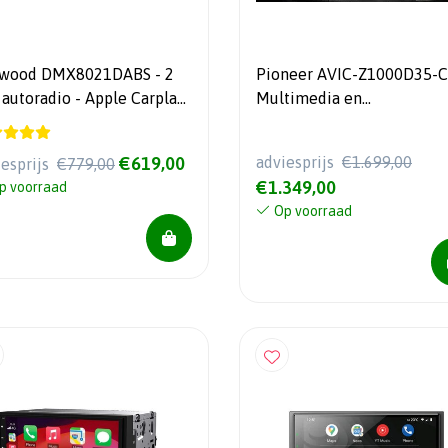
wood DMX8021DABS - 2
Pioneer AVIC-Z1000D35-C
 autoradio - Apple Carplay
Multimedia en
roid Auto - Usb -
Navigatiesysteem - Fiat
etooth
Ducato 7 2014 >
€619,00
adviesprijs
€1.699,00
iesprijs
€779,00
€1.349,00
p voorraad
Op voorraad