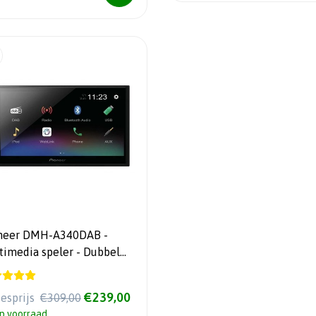
neer DMH-A340DAB -
timedia speler - Dubbel
- 6.8 Touchscreen - DAB -
etooth - USB
€239,00
iesprijs
€309,00
p voorraad