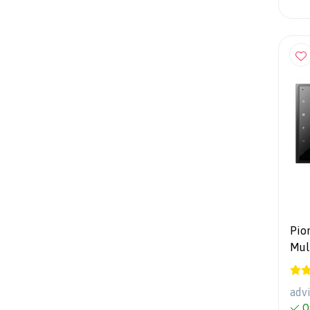
Pio
Mul
Din 
Blu
adv
O