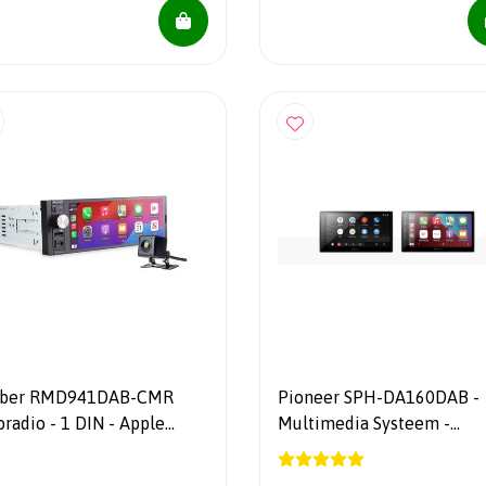
iber RMD941DAB-CMR
Pioneer SPH-DA160DAB -
radio - 1 DIN - Apple
Multimedia Systeem -
Play mirroring DAB+
Bluetooth - DAB+ - incl
antenne