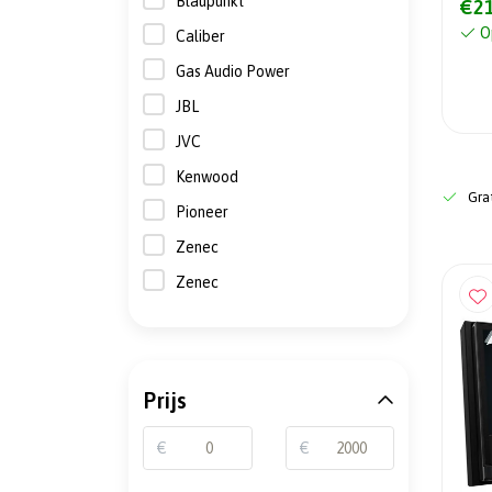
Blaupunkt
€21
O
Caliber
Gas Audio Power
JBL
JVC
Kenwood
Grat
Pioneer
Zenec
Zenec
Prijs
€
€