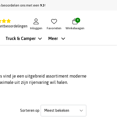
n beoordelen ons met een
9.3
!
0
antbeoordelingen
Inloggen
Favorieten
Winkelwagen
Truck & Camper
Meer
ts vind je een uitgebreid assortiment moderne
male uit zijn rijervaring wil halen.
Sorteren op