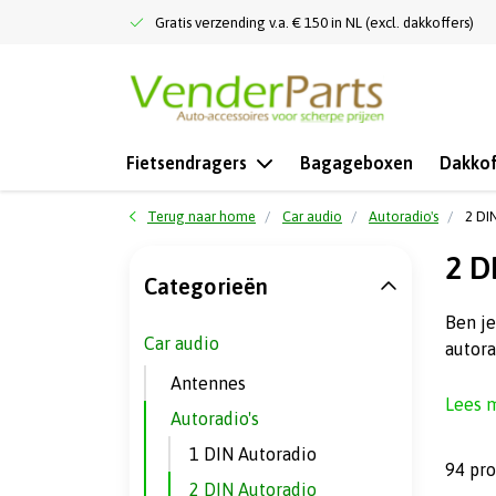
Gratis verzending v.a. € 150 in NL (excl. dakkoffers)
Fietsendragers
Bagageboxen
Dakkof
Terug naar home
Car audio
Autoradio's
2 DI
2 D
Categorieën
Ben je
Car audio
autora
Antennes
Lees 
Autoradio's
1 DIN Autoradio
94 pr
2 DIN Autoradio