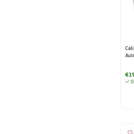
Cal
Aut
App
€19
O