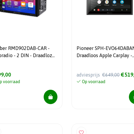
iber RMD902DAB-CAR -
Pioneer SPH-EVO64DABAN
oradio - 2 DIN - Draadloze
Draadloos Apple Carplay -
le CarPlay en Android
HDMI
9,00
€519
adviesprijs
€649,00
p voorraad
Op voorraad