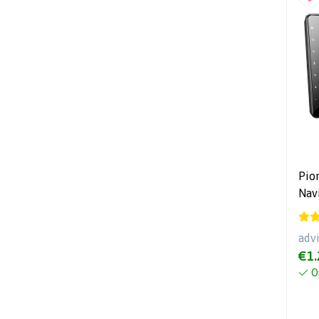
Pio
Navi
Duca
Pla
adv
Blu
€1.
O