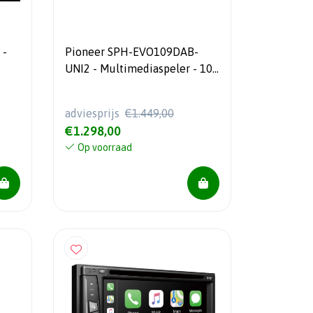
 -
Pioneer SPH-EVO109DAB-
UNI2 - Multimediaspeler - 10"
scherm - DAB+ - NIEUW!!
Model 2026!!
adviesprijs
€1.449,00
€1.298,00
Op voorraad