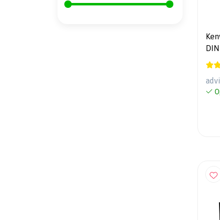
Ken
DIN
& And
Blu
adv
O