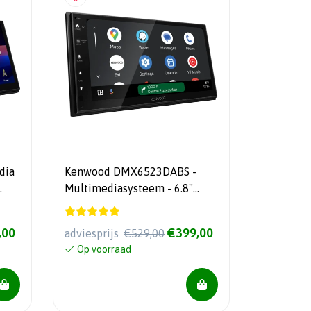
dia
Kenwood DMX6523DABS -
Multimediasysteem - 6.8"
touchscreen - Apple CarPlay
en Android Auto
,00
€399,00
adviesprijs
€529,00
Op voorraad