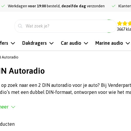
Werkdagen
voor 19:00
besteld,
dezelfde dag
verzonden
Klante
9.3
3667
kl
fers
Dakdragers
Car audio
Marine audio
N Autoradio
IN Autoradio
 op zoek naar een 2 DIN autoradio voor je auto? Bij Venderpar
dio’s met een dubbel DIN-formaat, ontworpen voor wie het maxi
meer
oducten