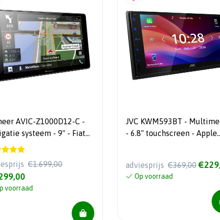
neer AVIC-Z1000D12-C -
JVC KWM593BT - Multime
gatie systeem - 9" - Fiat
- 6.8" touchscreen - Apple
to III type 8 - Apple Car
carplay, Android auto - USB -
y & Android Auto -
Bluetooth
iesprijs
€1.699,00
€229
adviesprijs
€369,00
etooth - DAB+
299,00
Op voorraad
p voorraad