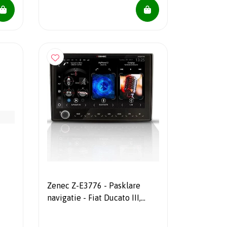
Zenec Z-E3776 - Pasklare
navigatie - Fiat Ducato III,
Citroën Jumper II en Peugeot
Boxer II