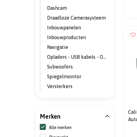
Dashcam
Draadloze Camerasysteem
Inbouwpanelen
Inbouwproducten
Navigatie
Opladers - USB kabels - Omvormers
Subwoofers
Spiegelmonitor
Versterkers
Cal
Merken
Auto
Car
Alle merken