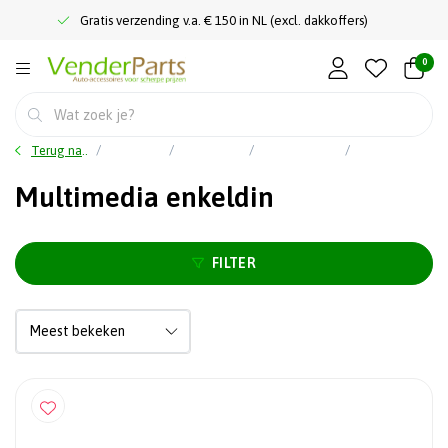
Gratis verzending v.a. € 150 in NL (excl. dakkoffers)
0
Terug naar home
Car audio
Autoradio's
Multimedia autoradio
Multimedia enkeldin
Multimedia enkeldin
FILTER