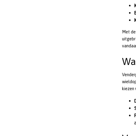
Met dez
uitgebr
vandaag
Wa
Venderp
wieldop
kiezen 