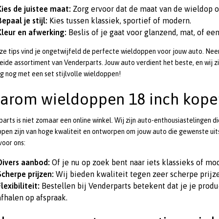
Kies de juistee maat:
Zorg ervoor dat de maat van de wieldop 
Bepaal je stijl:
Kies tussen klassiek, sportief of modern.
Kleur en afwerking:
Beslis of je gaat voor glanzend, mat, of ee
e tips vind je ongetwijfeld de perfecte wieldoppen voor jouw auto. Nee
eide assortiment van Venderparts. Jouw auto verdient het beste, en wij zi
 nog met een set stijlvolle wieldoppen!
arom wieldoppen 18 inch kopen
arts is niet zomaar een online winkel. Wij zijn auto-enthousiastelingen 
pen zijn van hoge kwaliteit en ontworpen om jouw auto die gewenste uits
voor ons:
Divers aanbod:
Of je nu op zoek bent naar iets klassieks of mo
Scherpe prijzen:
Wij bieden kwaliteit tegen zeer scherpe prijze
Flexibiliteit:
Bestellen bij Venderparts betekent dat je je produ
afhalen op afspraak.