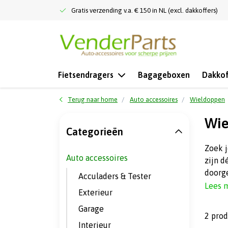
Gratis verzending v.a. € 150 in NL (excl. dakkoffers)
Fietsendragers
Bagageboxen
Dakkof
Terug naar home
Auto accessoires
Wieldoppen
Wie
Categorieën
Zoek j
Auto accessoires
zijn d
doorg
Acculaders & Tester
Lees 
Exterieur
Garage
2 pro
Interieur