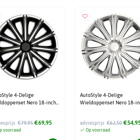
oStyle 4-Delige
AutoStyle 4-Delige
ldoppenset Nero 18-inch
Wieldoppenset Nero 18-in
ver/zwart
zilver
€69,95
€54,9
iesprijs
€79,95
adviesprijs
€62,50
p voorraad
Op voorraad