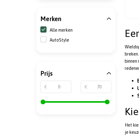
Merken
Alle merken
Ee
AutoStyle
Wieldop
breken
binnen 
redene
Prijs
€
€
Kie
Het kie
je keuz