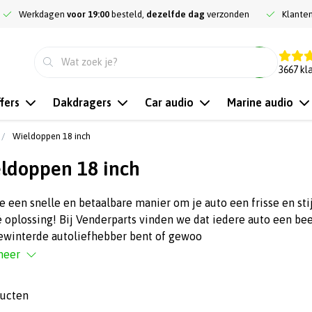
Werkdagen
voor 19:00
besteld,
dezelfde dag
verzonden
Klante
9.3
3667
kl
fers
Dakdragers
Car audio
Marine audio
Wieldoppen 18 inch
ldoppen 18 inch
e een snelle en betaalbare manier om je auto een frisse en st
é oplossing! Bij Venderparts vinden we dat iedere auto een beet
ewinterde autoliefhebber bent of gewoo
meer
ducten