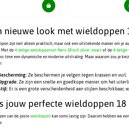
n nieuwe look met wieldoppen 
pen zijn niet alleen praktisch, maar ook een uitstekende manier om je aut
. Met de
4-delige wieldoppenset Nero 18 inch zilver-zwart
of de
4-delige 
no-time een dynamische en moderne uitstraling. Maar waarom zou je kieze
n:
Bescherming:
Ze beschermen je velgen tegen krassen en vuil.
Upgrade:
Ze zijn een snelle en goedkope manier om het uiterli
Stijl:
Er is een grote verscheidenheid aan stijlen beschikbaar, waa
s jouw perfecte wieldoppen 18 
zen van de juiste
wieldoppen
kan soms lastig zijn. Daarom hebben we ee
e: