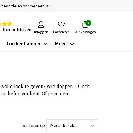
n beoordelen ons met een
9.3
!
0
antbeoordelingen
Inloggen
Favorieten
Winkelwagen
Truck & Camper
Meer
ijlvolle look te geven? Wieldoppen 18 inch
je liefde verdient. Of je nu een
Sorteren op