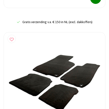
Gratis verzending v.a. € 150 in NL (excl. dakkoffers)