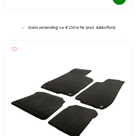
Gratis verzending v.a. € 150 in NL (excl. dakkoffers)