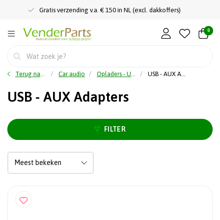
Gratis verzending v.a. € 150 in NL (excl. dakkoffers)
0
Terug naar home
Car audio
Opladers - USB kabels - Omvormers
USB - AUX Adapters
USB - AUX Adapters
FILTER