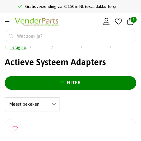
Gratis verzending v.a. € 150 in NL (excl. dakkoffers)
0
Terug naar home
Car audio
Inbouwproducten
Aansluitkabels - Interfaces
Actieve Systeem Adapters
Actieve Systeem Adapters
FILTER