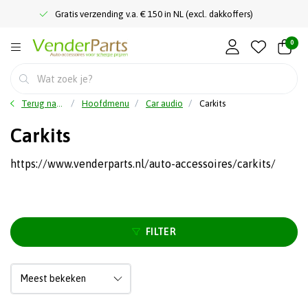
Gratis verzending v.a. € 150 in NL (excl. dakkoffers)
0
Terug naar home
Hoofdmenu
Car audio
Carkits
Carkits
https://www.venderparts.nl/auto-accessoires/carkits/
FILTER