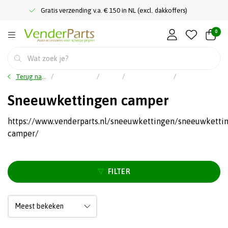
Gratis verzending v.a. € 150 in NL (excl. dakkoffers)
0
Terug naar home
Hoofdmenu
Meer
Sneeuwkettingen
Sneeuwkettingen camper
Sneeuwkettingen camper
https://www.venderparts.nl/sneeuwkettingen/sneeuwketti
camper/
FILTER