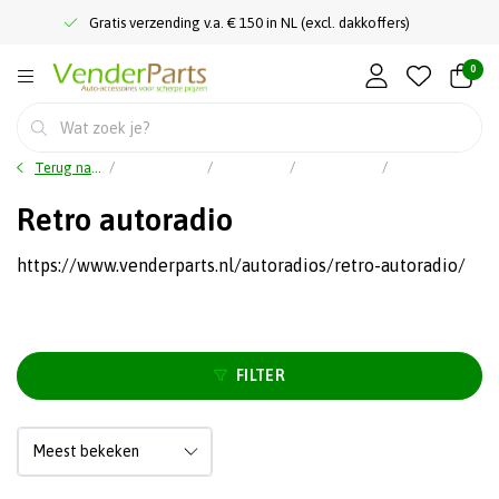
Gratis verzending v.a. € 150 in NL (excl. dakkoffers)
0
Terug naar home
Hoofdmenu
Car audio
Autoradio's
Retro autoradio
Retro autoradio
https://www.venderparts.nl/autoradios/retro-autoradio/
FILTER