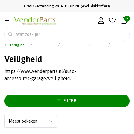
Gratis verzending v.a. € 150 in NL (excl. dakkoffers)
0
Terug naar home
Hoofdmenu
Auto accessoires
Garage
Veiligheid
Veiligheid
https://www.venderparts.nl/auto-
accessoires/garage/veiligheid/
FILTER